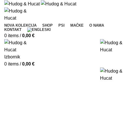
NOVA KOLEKCIJA
SHOP
PSI
MAČKE
O NAMA
KONTAKT
0
items
/
0,00
€
Izbornik
0
items
/
0,00
€