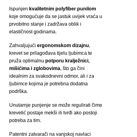
Ispunjen
kvalitetnim polyfiber punilom
koje omogućuje da se jastuk uvijek vraća u
prvobitno stanje i zadržava oblik i
elastičnost godinama.
Zahvaljujući
ergonomskom dizajnu
,
krevet se prilagođava tijelu ljubimca te
pruža optimalnu
potporu kralježnici,
mišićima i zglobovima
, što ga čini
idealnim za svakodnevni odmor, ali i za
ljubimce kojima je potrebna dodatna
podrška.
Unutarnje punjenje se može regulirati čime
krevetić postaje mekši ili tvrđi ako postoji
potreba za tim.
Patentni zatvarači na vanjskoj navlaci