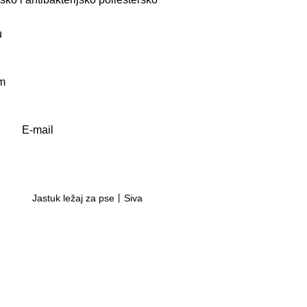
u
om
E-mail