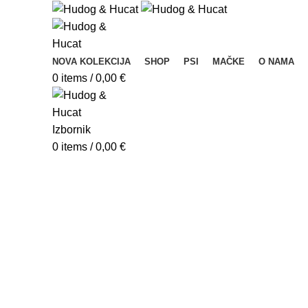
NOVA KOLEKCIJA
SHOP
PSI
MAČKE
O NAMA
0
items
/
0,00
€
Izbornik
0
items
/
0,00
€