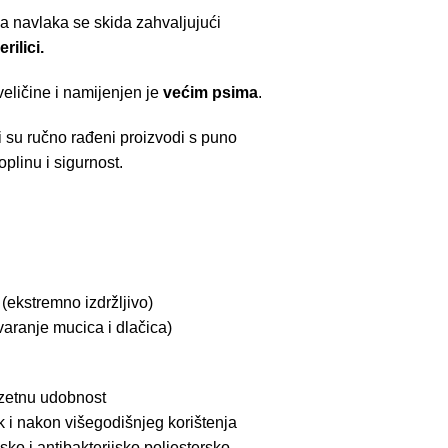
a navlaka se skida zahvaljujući
rilici.
veličine i namijenjen je
većim psima
.
su ručno rađeni proizvodi s puno
plinu i sigurnost.
(ekstremno izdržljivo)
tvaranje mucica i dlačica)
uzetnu udobnost
ak i nakon višegodišnjeg korištenja
jsko i antibakterijsko poliestersko