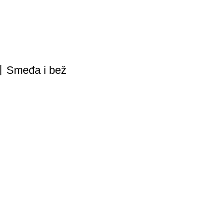
e丨Smeđa i bež