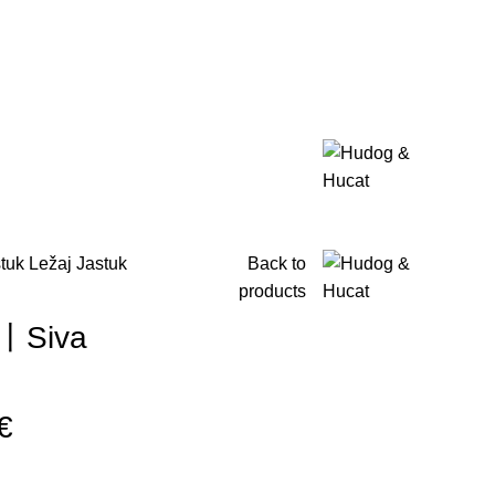
tuk Ležaj
Jastuk
Back to
products
e丨Siva
€