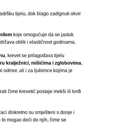
odršku tijelu, dok blago zadignuti okvir
unilom
koje omogućuje da se jastuk
adržava oblik i elastičnost godinama.
nu
, krevet se prilagođava tijelu
ru kralježnici, mišićima i zglobovima
,
 odmor, ali i za ljubimce kojima je
ti čime krevetić postaje mekši ili tvrđi
aci diskretno su smješteni s donje i
 bi mogao doći do njih, čime se