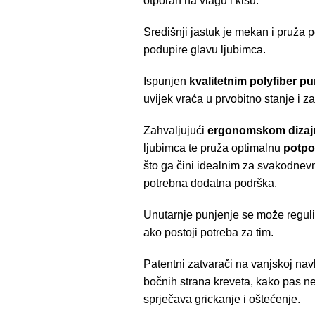
otporan na vlagu i kišu.
Središnji jastuk je mekan i pruža p
podupire glavu ljubimca.
Ispunjen
kvalitetnim polyfiber p
uvijek vraća u prvobitno stanje i z
Zahvaljujući
ergonomskom dizaj
ljubimca te pruža optimalnu
potpo
što ga čini idealnim za svakodnevni
potrebna dodatna podrška.
Unutarnje punjenje se može regulira
ako postoji potreba za tim.
Patentni zatvarači na vanjskoj navl
bočnih strana kreveta, kako pas ne
sprječava grickanje i oštećenje.