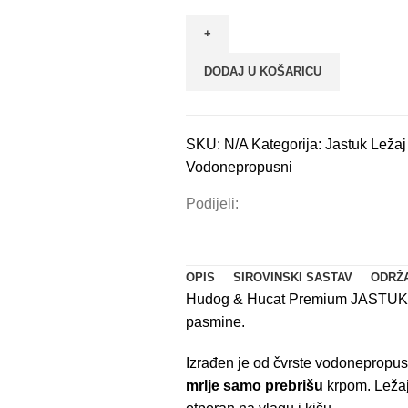
ležaj
za
pse
DODAJ U KOŠARICU
丨
Siva
količina
SKU:
N/A
Kategorija:
Jastuk Ležaj
Vodonepropusni
Podijeli:
OPIS
SIROVINSKI SASTAV
ODRŽ
Hudog & Hucat Premium JASTUK L
pasmine.
Izrađen je od čvrste vodonepropu
mrlje samo prebrišu
krpom. Ležaj 