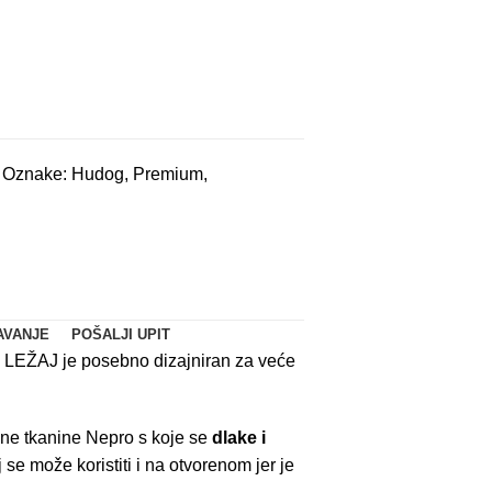
Oznake:
Hudog
,
Premium
,
AVANJE
POŠALJI UPIT
EŽAJ je posebno dizajniran za veće
sne tkanine Nepro s koje se
dlake i
se može koristiti i na otvorenom jer je