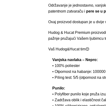
Održavanje je jednostavno, vanjsk
patentnom zatvaraču i
pere se u pe
Ovaj proizvod dostupan je u dvije 
Hudog & Hucat Premium proizvodi 
pažnje pružajući Vašem ljubimcu to
Vaš Hudog&Hucat tim😊
Vanjska navlaka – Nepro:
• 100% poliester
• Otpornost na habanje: 100000 
• Piling test: 5/5 (otpornost na s
Punilo:
• Polyfiber punilo koje pruža iz
• Zadržava oblik i elastičnost č
• 100% silikonizirano, antialergi