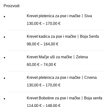
Proizvodi
Krevet pletenica za pse i mačke丨Siva
130,00
€
–
170,00
€
Krevet kadica za pse i mačke丨Boja Senfa
98,00
€
–
164,00
€
Krevet Mačje uši za mačke丨Zelena
60,00
€
–
74,00
€
Krevet pletenica za pse i mačke丨Crvena
130,00
€
–
170,00
€
Krevet Bobotine za pse i mačke丨Boja senfa
114,00
€
–
148,00
€