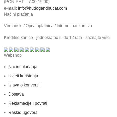
(PON-PET – 7:00-15:00)
e-mail:
info@hudogandhucat.com
Načini plaćanja
Virmanski / Opća uplatnica / Internet bankarstvo
Kreditne kartice - jednokratno ili do 12 rata - saznajte više
Webshop
Načini plaćanja
Uvjeti korištenja
Izjava o konverziji
Dostava
Reklamacije i povrati
Raskid ugovora