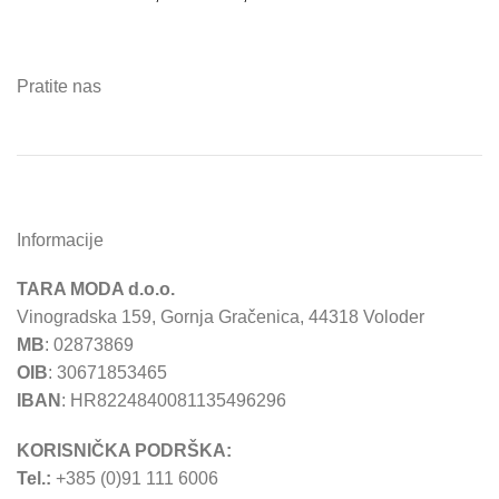
Pratite nas
Informacije
TARA MODA d.o.o.
Vinogradska 159, Gornja Gračenica, 44318 Voloder
MB
: 02873869
OIB
: 30671853465
IBAN
: HR8224840081135496296
KORISNIČKA PODRŠKA:
Tel.:
+385 (0)91 111 6006