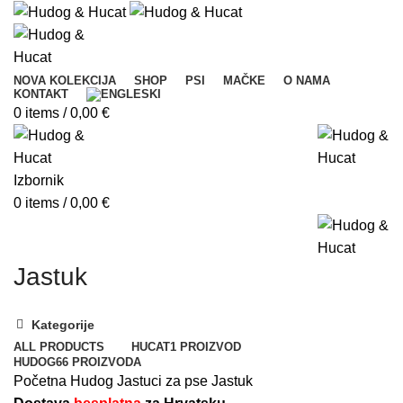
NOVA KOLEKCIJA
SHOP
PSI
MAČKE
O NAMA
KONTAKT
0
items
/
0,00
€
Izbornik
0
items
/
0,00
€
Jastuk
Kategorije
ALL
PRODUCTS
HUCAT
1 PROIZVOD
HUDOG
66 PROIZVODA
Početna
Hudog
Jastuci za pse
Jastuk