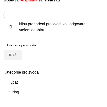
Dostava
besplatna
za Hrvatsku
Nisu pronađeni proizvodi koji odgovaraju
vašem odabiru.
TRAŽI
Kategorije proizvoda
Hucat
Hudog