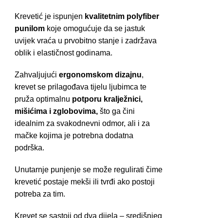
Krevetić je ispunjen
kvalitetnim polyfiber
punilom
koje omogućuje da se jastuk
uvijek vraća u prvobitno stanje i zadržava
oblik i elastičnost godinama.
Zahvaljujući
ergonomskom dizajnu
,
krevet se prilagođava tijelu ljubimca te
pruža optimalnu
potporu kralježnici,
mišićima i zglobovima,
što ga čini
idealnim za svakodnevni odmor, ali i za
mačke kojima je potrebna dodatna
podrška.
Unutarnje punjenje se može regulirati čime
krevetić postaje mekši ili tvrđi ako postoji
potreba za tim.
Krevet se sastoji od dva dijela – središnjeg