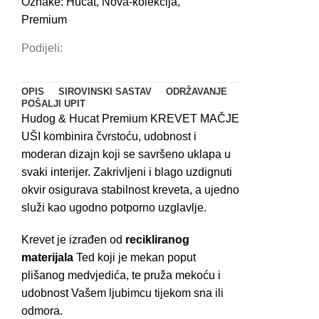
Oznake:
Hucat
,
Nova-kolekcija
,
Premium
Podijeli:
OPIS
SIROVINSKI SASTAV
ODRŽAVANJE
POŠALJI UPIT
Hudog & Hucat Premium KREVET MAČJE
UŠI kombinira čvrstoću, udobnost i
moderan dizajn koji se savršeno uklapa u
svaki interijer. Zakrivljeni i blago uzdignuti
okvir osigurava stabilnost kreveta, a ujedno
služi kao ugodno potporno uzglavlje.
Krevet je izrađen od
recikliranog
materijala
Ted koji je mekan poput
plišanog medvjedića, te pruža mekoću i
udobnost Vašem ljubimcu tijekom sna ili
odmora.