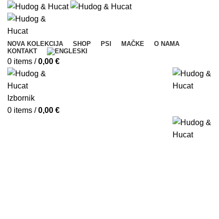
NOVA KOLEKCIJA
SHOP
PSI
MAČKE
O NAMA
KONTAKT
0
items
/
0,00
€
Izbornik
0
items
/
0,00
€