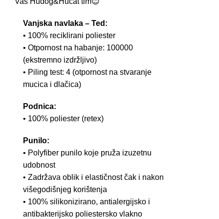
Vaš Hudog&Hucat tim😊
Vanjska navlaka – Ted:
• 100% reciklirani poliester
• Otpornost na habanje: 100000
(ekstremno izdržljivo)
• Piling test: 4 (otpornost na stvaranje
mucica i dlačica)
Podnica:
• 100% poliester (retex)
Punilo:
• Polyfiber punilo koje pruža izuzetnu
udobnost
• Zadržava oblik i elastičnost čak i nakon
višegodišnjeg korištenja
• 100% silikonizirano, antialergijsko i
antibakterijsko poliestersko vlakno