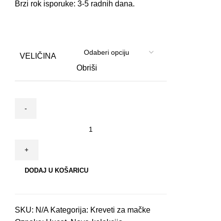
Brzi rok isporuke: 3-5 radnih dana.
VELIČINA
Obriši
Krevet
Mačje
uši
za
DODAJ U KOŠARICU
mačke
丨
Zelena
SKU:
N/A
Kategorija:
Kreveti za mačke
količina