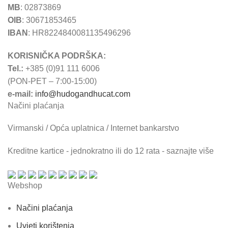
MB
: 02873869
OIB
: 30671853465
IBAN
: HR8224840081135496296
KORISNIČKA PODRŠKA:
Tel.:
+385 (0)91 111 6006
(PON-PET – 7:00-15:00)
e-mail:
info@hudogandhucat.com
Načini plaćanja
Virmanski / Opća uplatnica / Internet bankarstvo
Kreditne kartice - jednokratno ili do 12 rata - saznajte više
Webshop
Načini plaćanja
Uvjeti korištenja