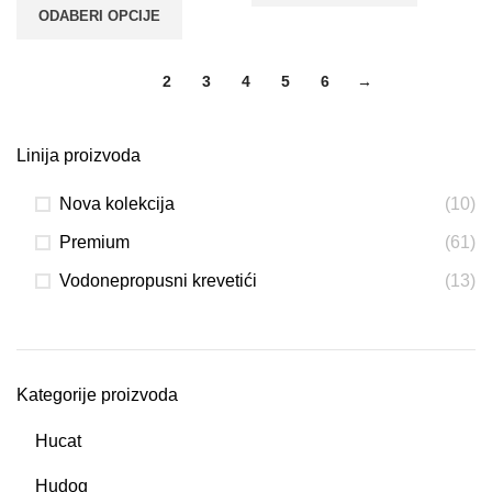
ODABERI OPCIJE
1
2
3
4
5
6
→
Linija proizvoda
Nova kolekcija
(10)
Premium
(61)
Vodonepropusni krevetići
(13)
Kategorije proizvoda
Hucat
Hudog