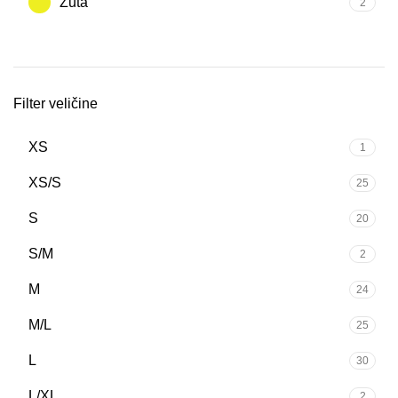
Žuta
2
Filter veličine
XS
1
XS/S
25
S
20
S/M
2
M
24
M/L
25
L
30
L/XL
2