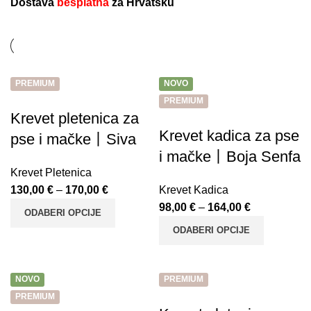
Dostava
besplatna
za Hrvatsku
PREMIUM
NOVO
PREMIUM
Krevet pletenica za
Krevet kadica za pse
pse i mačke丨Siva
i mačke丨Boja Senfa
Krevet Pletenica
130,00
€
–
170,00
€
Krevet Kadica
98,00
€
–
164,00
€
ODABERI OPCIJE
ODABERI OPCIJE
NOVO
PREMIUM
PREMIUM