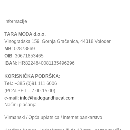
Informacije
TARA MODA d.o.o.
Vinogradska 159, Gornja Gračenica, 44318 Voloder
MB
: 02873869
OIB
: 30671853465
IBAN
: HR8224840081135496296
KORISNIČKA PODRŠKA:
Tel.:
+385 (0)91 111 6006
(PON-PET – 7:00-15:00)
e-mail:
info@hudogandhucat.com
Načini plaćanja
Virmanski / Opća uplatnica / Internet bankarstvo