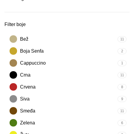
Filter boje
Bež
11
Boja Senfa
2
Cappuccino
1
Crna
11
Crvena
8
Siva
9
Smeđa
11
Zelena
6