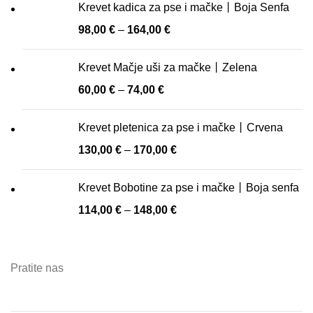
Krevet kadica za pse i mačke丨Boja Senfa
98,00
€
–
164,00
€
Krevet Mačje uši za mačke丨Zelena
60,00
€
–
74,00
€
Krevet pletenica za pse i mačke丨Crvena
130,00
€
–
170,00
€
Krevet Bobotine za pse i mačke丨Boja senfa
114,00
€
–
148,00
€
Pratite nas