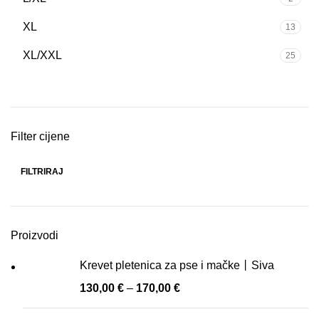
XL
13
XL/XXL
25
Filter cijene
FILTRIRAJ
Min
Maks
cijena
cijena
Proizvodi
Krevet pletenica za pse i mačke丨Siva
130,00
€
–
170,00
€