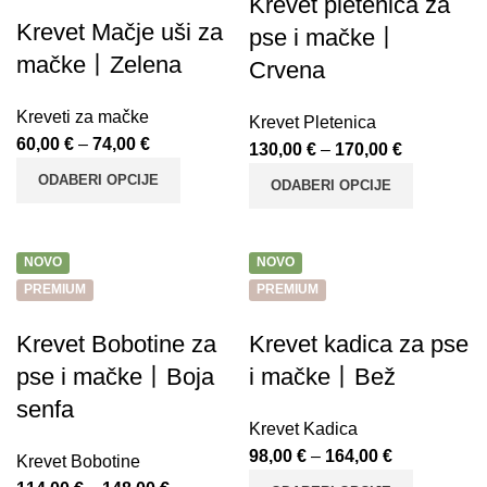
Krevet pletenica za
Krevet Mačje uši za
pse i mačke丨
mačke丨Zelena
Crvena
Kreveti za mačke
Krevet Pletenica
60,00
€
–
74,00
€
130,00
€
–
170,00
€
ODABERI OPCIJE
ODABERI OPCIJE
NOVO
NOVO
PREMIUM
PREMIUM
Krevet Bobotine za
Krevet kadica za pse
pse i mačke丨Boja
i mačke丨Bež
senfa
Krevet Kadica
98,00
€
–
164,00
€
Krevet Bobotine