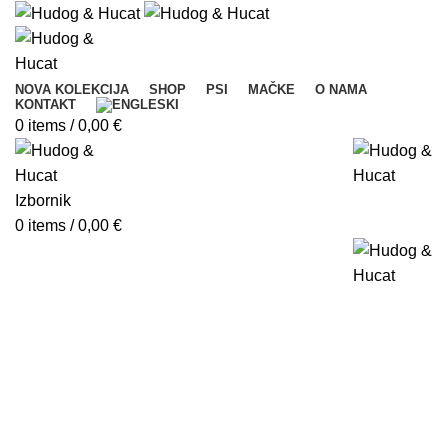
NOVA KOLEKCIJA
SHOP
PSI
MAČKE
O NAMA
KONTAKT
0
items
/
0,00
€
Izbornik
0
items
/
0,00
€