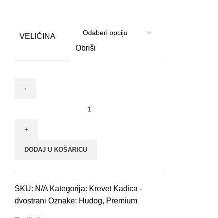
VELIČINA
Obriši
Krevet
kadica
-
dvostrani
DODAJ U KOŠARICU
za
pse
i
SKU:
N/A
Kategorija:
Krevet Kadica -
mačke
dvostrani
Oznake:
Hudog
,
Premium
丨
Smeđa