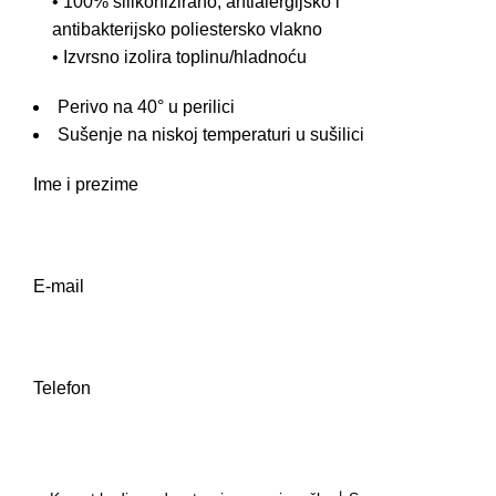
• 100% silikonizirano, antialergijsko i
antibakterijsko poliestersko vlakno
• Izvrsno izolira toplinu/hladnoću
Perivo na 40° u perilici
Sušenje na niskoj temperaturi u sušilici
Ime i prezime
E-mail
Telefon