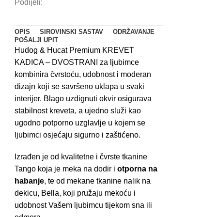
Podijeli:
i
bež
količina
OPIS
SIROVINSKI SASTAV
ODRŽAVANJE
POŠALJI UPIT
Hudog & Hucat Premium KREVET
KADICA – DVOSTRANI za ljubimce
kombinira čvrstoću, udobnost i moderan
dizajn koji se savršeno uklapa u svaki
interijer. Blago uzdignuti okvir osigurava
stabilnost kreveta, a ujedno služi kao
ugodno potporno uzglavlje u kojem se
ljubimci osjećaju sigurno i zaštićeno.
Izrađen je od kvalitetne i čvrste tkanine
Tango koja je meka na dodir i
otporna na
habanje
, te od mekane tkanine nalik na
dekicu, Bella, koji pružaju mekoću i
udobnost Vašem ljubimcu tijekom sna ili