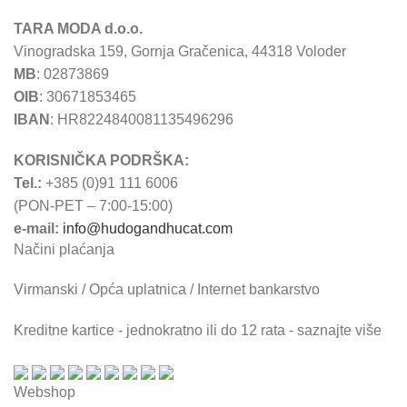
TARA MODA d.o.o.
Vinogradska 159, Gornja Gračenica, 44318 Voloder
MB
: 02873869
OIB
: 30671853465
IBAN
: HR8224840081135496296
KORISNIČKA PODRŠKA:
Tel.:
+385 (0)91 111 6006
(PON-PET – 7:00-15:00)
e-mail:
info@hudogandhucat.com
Načini plaćanja
Virmanski / Opća uplatnica / Internet bankarstvo
Kreditne kartice - jednokratno ili do 12 rata - saznajte više
Webshop