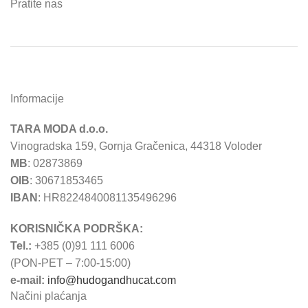
Pratite nas
Informacije
TARA MODA d.o.o.
Vinogradska 159, Gornja Gračenica, 44318 Voloder
MB
: 02873869
OIB
: 30671853465
IBAN
: HR8224840081135496296
KORISNIČKA PODRŠKA:
Tel.:
+385 (0)91 111 6006
(PON-PET – 7:00-15:00)
e-mail:
info@hudogandhucat.com
Načini plaćanja