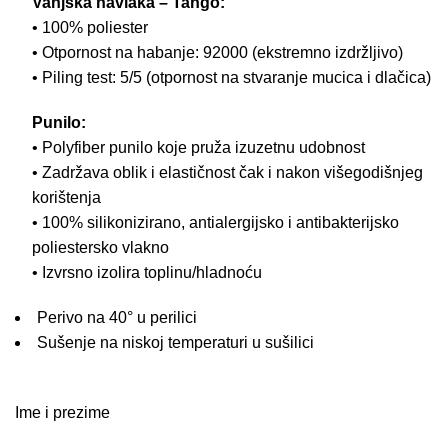
Vanjska navlaka – Tango:
• 100% poliester
• Otpornost na habanje: 92000 (ekstremno izdržljivo)
• Piling test: 5/5 (otpornost na stvaranje mucica i dlačica)
Punilo:
• Polyfiber punilo koje pruža izuzetnu udobnost
• Zadržava oblik i elastičnost čak i nakon višegodišnjeg
korištenja
• 100% silikonizirano, antialergijsko i antibakterijsko
poliestersko vlakno
• Izvrsno izolira toplinu/hladnoću
Perivo na 40° u perilici
Sušenje na niskoj temperaturi u sušilici
Ime i prezime