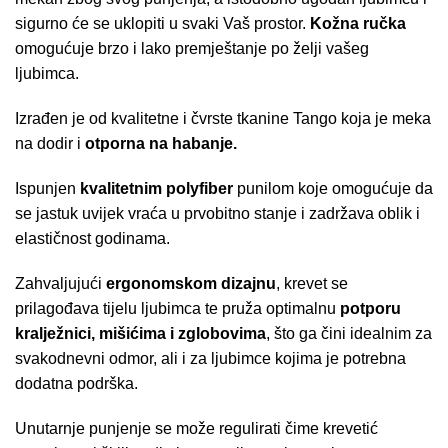
sigurno će se uklopiti u svaki Vaš prostor.
Kožna ručka
omogućuje brzo i lako premještanje po želji vašeg
ljubimca.
Izrađen je od kvalitetne i čvrste tkanine Tango koja je meka
na dodir i
otporna na habanje.
Ispunjen
kvalitetnim polyfiber
punilom koje omogućuje da
se jastuk uvijek vraća u prvobitno stanje i zadržava oblik i
elastičnost godinama.
Zahvaljujući
ergonomskom dizajnu
, krevet se
prilagođava tijelu ljubimca te pruža optimalnu
potporu
kralježnici, mišićima i zglobovima
, što ga čini idealnim za
svakodnevni odmor, ali i za ljubimce kojima je potrebna
dodatna podrška.
Unutarnje punjenje se može regulirati čime krevetić