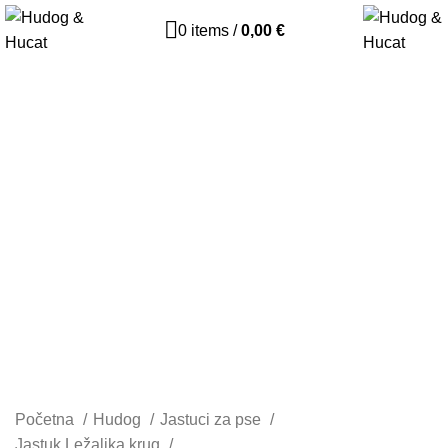
0
items
/
0,00
€
Početna
Hudog
Jastuci za pse
Jastuk Ležaljka krug