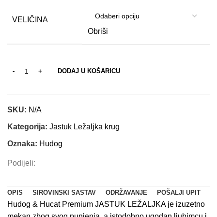
VELIČINA
Obriši
DODAJ U KOŠARICU
SKU:
N/A
Kategorija:
Jastuk Ležaljka krug
Oznaka:
Hudog
Podijeli:
OPIS
SIROVINSKI SASTAV
ODRŽAVANJE
POŠALJI UPIT
Hudog & Hucat Premium JASTUK LEŽALJKA je izuzetno
mekan zbog svog punjenja, a istodobno ugodan ljubimcu i