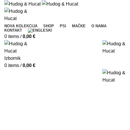
NOVA KOLEKCIJA
SHOP
PSI
MAČKE
O NAMA
KONTAKT
0
items
/
0,00
€
Izbornik
0
items
/
0,00
€