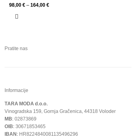
98,00
€
–
164,00
€
Pratite nas
Informacije
TARA MODA d.o.o.
Vinogradska 159, Gornja Gračenica, 44318 Voloder
MB
: 02873869
OIB
: 30671853465
IBAN
: HR8224840081135496296