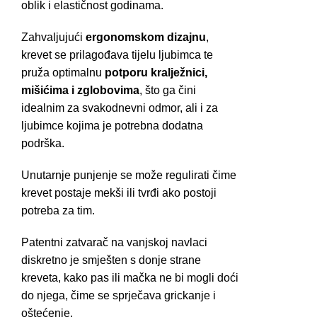
oblik i elastičnost godinama.
Zahvaljujući
ergonomskom dizajnu
,
krevet se prilagođava tijelu ljubimca te
pruža optimalnu
potporu kralježnici,
mišićima i zglobovima
, što ga čini
idealnim za svakodnevni odmor, ali i za
ljubimce kojima je potrebna dodatna
podrška.
Unutarnje punjenje se može regulirati čime
krevet postaje mekši ili tvrđi ako postoji
potreba za tim.
Patentni zatvarač na vanjskoj navlaci
diskretno je smješten s donje strane
kreveta, kako pas ili mačka ne bi mogli doći
do njega, čime se sprječava grickanje i
oštećenje.