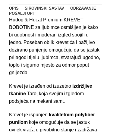
OPIS
SIROVINSKI SASTAV
ODRŽAVANJE
POŠALJI UPIT
Hudog & Hucat Premium KREVET
BOBOTINE za ljubimce osmišljen je kako
bi udobnost i moderan izgled spojili u
jedno. Poseban oblik krevetića i pažljivo
dozirano punjenje omogućuju da se jastuk
prilagodi tijelu ljubimca, stvarajući ugodno,
toplo i sigurno mjesto za odmor poput
gnijezda.
Krevet je izrađen od izuzetno
izdržljive
tkanine
Taro, koja svojim izgledom
podsjeća na mekani samt.
Krevet je ispunjen
kvalitetnim polyfiber
punilom
koje omogućuje da se jastuk
uvijek vraća u prvobitno stanje i zadržava