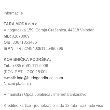
Informacije
TARA MODA d.o.o.
Vinogradska 159, Gornja Gračenica, 44318 Voloder
MB
: 02873869
OIB
: 30671853465
IBAN
: HR8224840081135496296
KORISNIČKA PODRŠKA:
Tel.:
+385 (0)91 111 6006
(PON-PET – 7:00-15:00)
e-mail:
info@hudogandhucat.com
Načini plaćanja
Virmanski / Opća uplatnica / Internet bankarstvo
Kreditne kartice - jednokratno ili do 12 rata - saznajte više