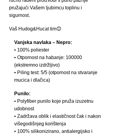
ručno rađeni proizvodi s puno pažnje
pružajući Vašem ljubimcu toplinu i
sigurnost.
Vaš Hudog&Hucat tim😊
Vanjska navlaka – Nepro:
• 100% poliester
• Otpornost na habanje: 100000
(ekstremno izdržljivo)
• Piling test: 5/5 (otpornost na stvaranje
mucica i dlačica)
Punilo:
• Polyfiber punilo koje pruža izuzetnu
udobnost
• Zadržava oblik i elastičnost čak i nakon
višegodišnjeg korištenja
• 100% silikonizirano, antialergijsko i