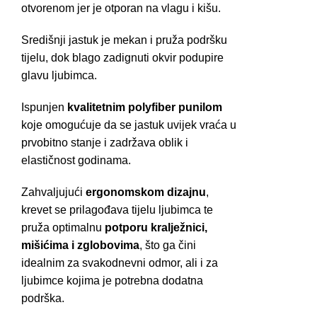
otvorenom jer je otporan na vlagu i kišu.
Središnji jastuk je mekan i pruža podršku
tijelu, dok blago zadignuti okvir podupire
glavu ljubimca.
Ispunjen
kvalitetnim polyfiber punilom
koje omogućuje da se jastuk uvijek vraća u
prvobitno stanje i zadržava oblik i
elastičnost godinama.
Zahvaljujući
ergonomskom dizajnu
,
krevet se prilagođava tijelu ljubimca te
pruža optimalnu
potporu kralježnici,
mišićima i zglobovima
, što ga čini
idealnim za svakodnevni odmor, ali i za
ljubimce kojima je potrebna dodatna
podrška.