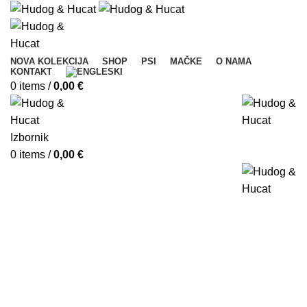
NOVA KOLEKCIJA
SHOP
PSI
MAČKE
O NAMA
KONTAKT
0
items
/
0,00
€
Izbornik
0
items
/
0,00
€