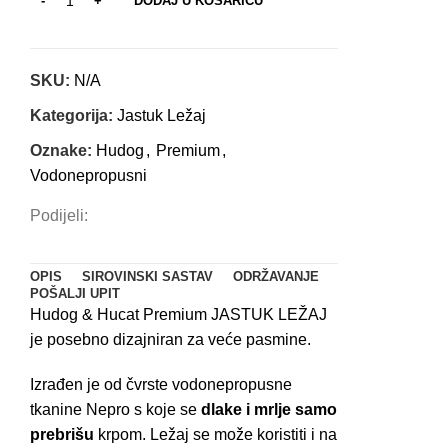
DODAJ U KOŠARICU
SKU:
N/A
Kategorija:
Jastuk Ležaj
Oznake:
Hudog
,
Premium
,
Vodonepropusni
Podijeli:
OPIS
SIROVINSKI SASTAV
ODRŽAVANJE
POŠALJI UPIT
Hudog & Hucat Premium JASTUK LEŽAJ
je posebno dizajniran za veće pasmine.
Izrađen je od čvrste vodonepropusne
tkanine Nepro s koje se
dlake i mrlje samo
prebrišu
krpom. Ležaj se može koristiti i na