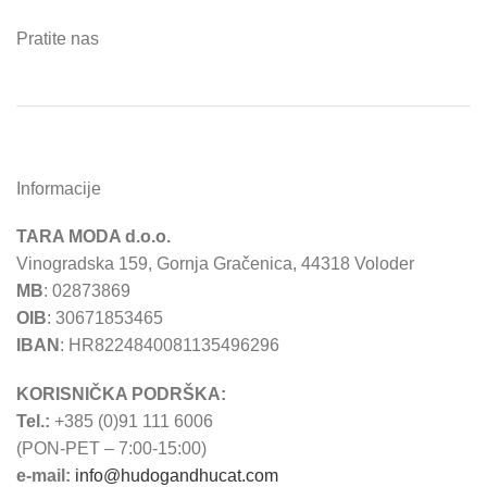
Pratite nas
Informacije
TARA MODA d.o.o.
Vinogradska 159, Gornja Gračenica, 44318 Voloder
MB
: 02873869
OIB
: 30671853465
IBAN
: HR8224840081135496296
KORISNIČKA PODRŠKA:
Tel.:
+385 (0)91 111 6006
(PON-PET – 7:00-15:00)
e-mail:
info@hudogandhucat.com