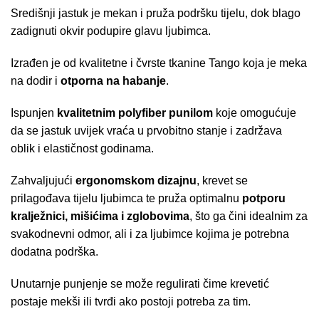
Središnji jastuk je mekan i pruža podršku tijelu, dok blago
zadignuti okvir podupire glavu ljubimca.
Izrađen je od kvalitetne i čvrste tkanine Tango koja je meka
na dodir i
otporna na habanje
.
Ispunjen
kvalitetnim polyfiber punilom
koje omogućuje
da se jastuk uvijek vraća u prvobitno stanje i zadržava
oblik i elastičnost godinama.
Zahvaljujući
ergonomskom dizajnu
, krevet se
prilagođava tijelu ljubimca te pruža optimalnu
potporu
kralježnici, mišićima i zglobovima
, što ga čini idealnim za
svakodnevni odmor, ali i za ljubimce kojima je potrebna
dodatna podrška.
Unutarnje punjenje se može regulirati čime krevetić
postaje mekši ili tvrđi ako postoji potreba za tim.