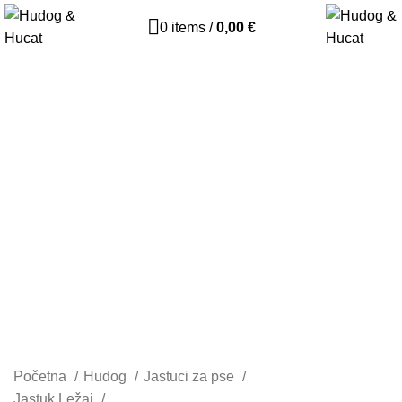
0
items
/
0,00
€
Početna
Hudog
Jastuci za pse
Jastuk Ležaj