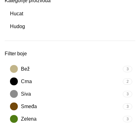
Kategorije proizvoda
Hucat
Hudog
Filter boje
Bež
3
Crna
2
Siva
3
Smeđa
3
Zelena
3