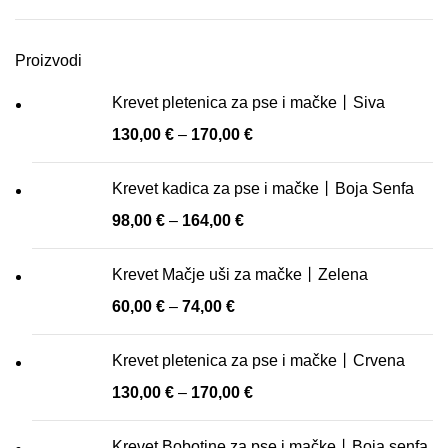
cijena
cijena
Proizvodi
Krevet pletenica za pse i mačke丨Siva
130,00
€
–
170,00
€
Krevet kadica za pse i mačke丨Boja Senfa
98,00
€
–
164,00
€
Krevet Mačje uši za mačke丨Zelena
60,00
€
–
74,00
€
Krevet pletenica za pse i mačke丨Crvena
130,00
€
–
170,00
€
Krevet Bobotine za pse i mačke丨Boja senfa