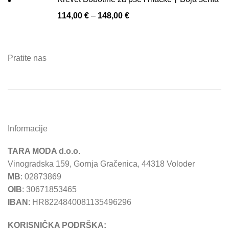
114,00
€
–
148,00
€
Pratite nas
Informacije
TARA MODA d.o.o.
Vinogradska 159, Gornja Gračenica, 44318 Voloder
MB
: 02873869
OIB
: 30671853465
IBAN
: HR8224840081135496296
KORISNIČKA PODRŠKA: