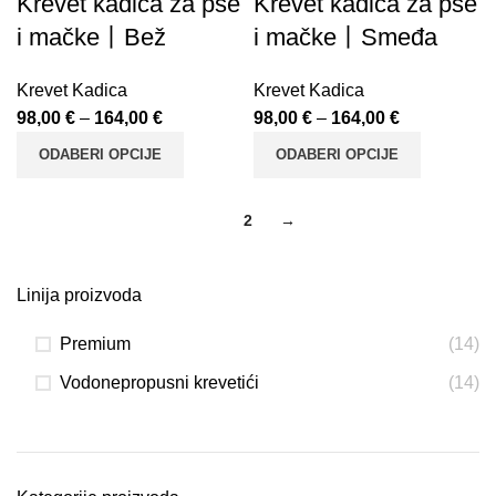
Krevet kadica za pse
Krevet kadica za pse
i mačke丨Bež
i mačke丨Smeđa
Krevet Kadica
Krevet Kadica
98,00
€
–
164,00
€
98,00
€
–
164,00
€
ODABERI OPCIJE
ODABERI OPCIJE
1
2
→
Linija proizvoda
Premium
(14)
Vodonepropusni krevetići
(14)