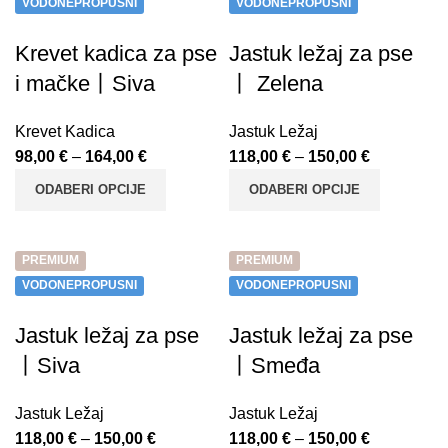
VODONEPROPUSNI
VODONEPROPUSNI
Krevet kadica za pse
Jastuk ležaj za pse
i mačke丨Siva
丨 Zelena
Krevet Kadica
Jastuk Ležaj
98,00
€
–
164,00
€
118,00
€
–
150,00
€
ODABERI OPCIJE
ODABERI OPCIJE
PREMIUM
PREMIUM
VODONEPROPUSNI
VODONEPROPUSNI
Jastuk ležaj za pse
Jastuk ležaj za pse
丨Siva
丨Smeđa
Jastuk Ležaj
Jastuk Ležaj
118,00
€
–
150,00
€
118,00
€
–
150,00
€