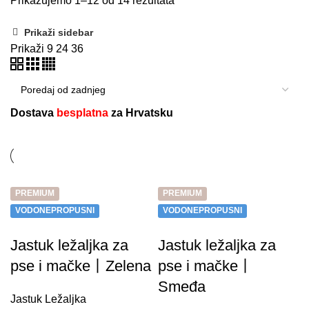
Prikazujemo 1–12 od 14 rezultata
Prikaži sidebar
Prikaži
9
24
36
Dostava
besplatna
za Hrvatsku
PREMIUM
PREMIUM
VODONEPROPUSNI
VODONEPROPUSNI
Jastuk ležaljka za
Jastuk ležaljka za
pse i mačke丨Zelena
pse i mačke丨
Smeđa
Jastuk Ležaljka