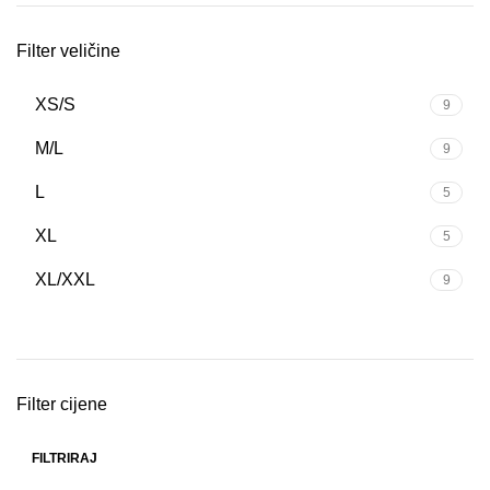
Filter veličine
XS/S
9
M/L
9
L
5
XL
5
XL/XXL
9
Filter cijene
FILTRIRAJ
Min
Maks