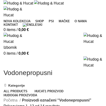
NOVA KOLEKCIJA
SHOP
PSI
MAČKE
O NAMA
KONTAKT
0
items
/
0,00
€
Izbornik
0
items
/
0,00
€
Vodonepropusni
Kategorije
ALL
PRODUCTS
HUCAT
1 PROIZVOD
HUDOG
66 PROIZVODA
Početna
Proizvodi označeni “Vodonepropusni”