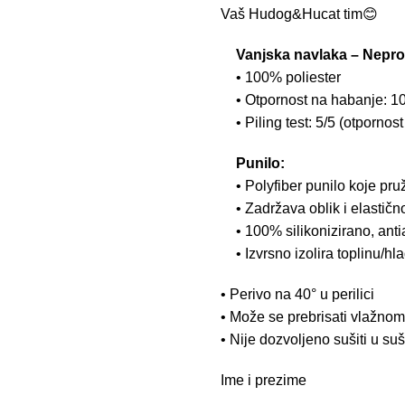
Vaš Hudog&Hucat tim😊
Vanjska navlaka – Nepro
• 100% poliester
• Otpornost na habanje: 10
• Piling test: 5/5 (otpornos
Punilo:
• Polyfiber punilo koje pr
• Zadržava oblik i elastičn
• 100% silikonizirano, anti
• Izvrsno izolira toplinu/h
• Perivo na 40° u perilici
• Može se prebrisati vlažno
• Nije dozvoljeno sušiti u suši
Ime i prezime