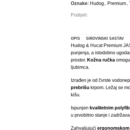
Oznake:
Hudog
,
Premium
,
Podijeli:
OPIS
SIROVINSKI SASTAV
Hudog & Hucat Premium JA
punjenja, a istodobno ugodan
prostor.
Kožna ručka
omoguću
ljubimca.
Izrađen je od čvrste vodone
prebrišu
krpom. Ležaj se može
kišu.
Ispunjen
kvalitetnim polyfib
u prvobitno stanje i zadržava
Zahvaljujući
ergonomskom 