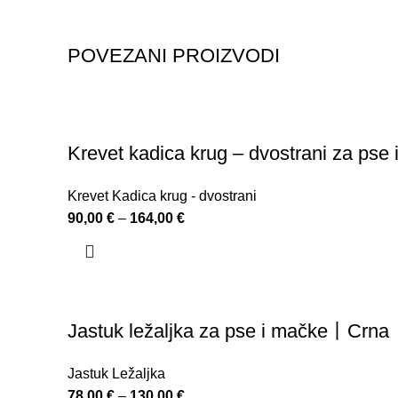
POVEZANI PROIZVODI
Krevet kadica krug – dvostrani za ps
Krevet Kadica krug - dvostrani
90,00
€
–
164,00
€
Jastuk ležaljka za pse i mačke丨Crna
Jastuk Ležaljka
78,00
€
–
130,00
€