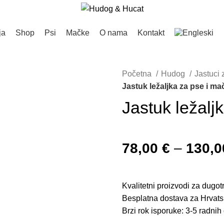
ja
Shop
Psi
Mačke
O nama
Kontakt
Početna
Hudog
Jastuci
Jastuk ležaljka za pse i 
Jastuk ležal
78,00
€
–
130,
Kvalitetni proizvodi za dugot
Besplatna dostava za Hrvats
Brzi rok isporuke: 3-5 radnih