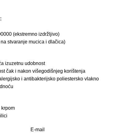
:
0000 (ekstremno izdržljivo)
t na stvaranje mucica i dlačica)
uža izuzetnu udobnost
ost čak i nakon višegodišnjeg korištenja
alergijsko i antibakterijsko poliestersko vlakno
ladnoću
m krpom
lici
E-mail