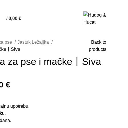
/
0,00
€
 za pse
Jastuk Ležaljka
Back to
mačke丨Siva
products
jka za pse i mačke丨Siva
00
€
rajnu upotrebu.
ku.
 dana.