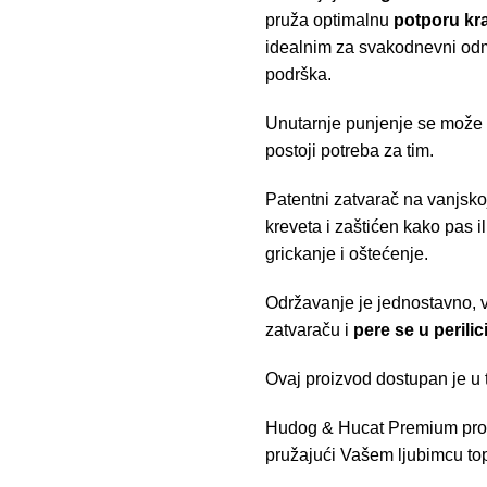
pruža optimalnu
potporu kra
idealnim za svakodnevni odmo
podrška.
Unutarnje punjenje se može re
postoji potreba za tim.
Patentni zatvarač na vanjsko
kreveta i zaštićen kako pas i
grickanje i oštećenje.
Održavanje je jednostavno, 
zatvaraču i
pere se u perilici
Ovaj proizvod dostupan je u t
Hudog & Hucat Premium proiz
pružajući Vašem ljubimcu topl