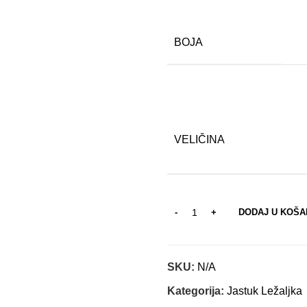
BOJA
VELIČINA
DODAJ U KOŠA
SKU:
N/A
Kategorija:
Jastuk Ležaljka