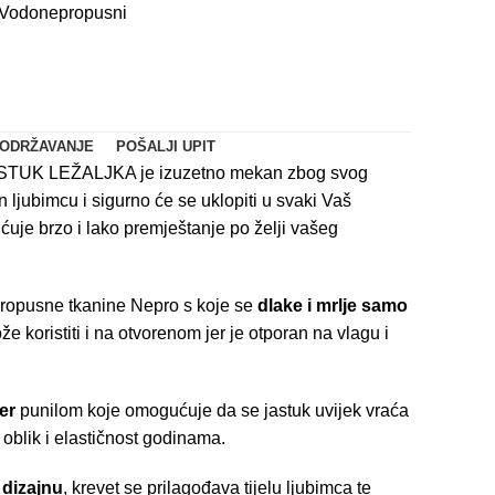
Vodonepropusni
ODRŽAVANJE
POŠALJI UPIT
STUK LEŽALJKA je izuzetno mekan zbog svog
 ljubimcu i sigurno će se uklopiti u svaki Vaš
je brzo i lako premještanje po želji vašeg
propusne tkanine Nepro s koje se
dlake i mrlje samo
 koristiti i na otvorenom jer je otporan na vlagu i
er
punilom koje omogućuje da se jastuk uvijek vraća
 oblik i elastičnost godinama.
dizajnu
, krevet se prilagođava tijelu ljubimca te