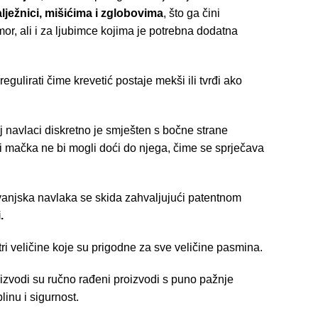
lježnici, mišićima i zglobovima
, što ga čini
r, ali i za ljubimce kojima je potrebna dodatna
gulirati čime krevetić postaje mekši ili tvrđi ako
j navlaci diskretno je smješten s bočne strane
li mačka ne bi mogli doći do njega, čime se sprječava
vanjska navlaka se skida zahvaljujući patentnom
.
ri veličine koje su prigodne za sve veličine pasmina.
vodi su ručno rađeni proizvodi s puno pažnje
inu i sigurnost.