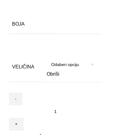
BOJA
VELIČINA
Obriši
Krevet
šesterokut
za
pse