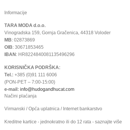
Informacije
TARA MODA d.o.o.
Vinogradska 159, Gornja Gračenica, 44318 Voloder
MB
: 02873869
OIB
: 30671853465
IBAN
: HR8224840081135496296
KORISNIČKA PODRŠKA:
Tel.:
+385 (0)91 111 6006
(PON-PET – 7:00-15:00)
e-mail:
info@hudogandhucat.com
Načini plaćanja
Virmanski / Opća uplatnica / Internet bankarstvo
Kreditne kartice - jednokratno ili do 12 rata - saznajte više