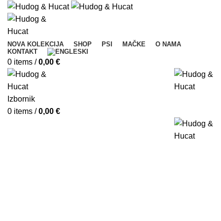
NOVA KOLEKCIJA
SHOP
PSI
MAČKE
O NAMA
KONTAKT
0
items
/
0,00
€
Izbornik
0
items
/
0,00
€