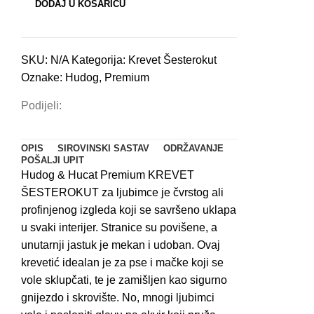
DODAJ U KOŠARICU
i
mačke
丨
SKU:
N/A
Kategorija:
Krevet Šesterokut
Bež
Oznake:
Hudog
,
Premium
količina
Podijeli:
OPIS
SIROVINSKI SASTAV
ODRŽAVANJE
POŠALJI UPIT
Hudog & Hucat Premium KREVET
ŠESTEROKUT za ljubimce je čvrstog ali
profinjenog izgleda koji se savršeno uklapa
u svaki interijer. Stranice su povišene, a
unutarnji jastuk je mekan i udoban. Ovaj
krevetić idealan je za pse i mačke koji se
vole sklupčati, te je zamišljen kao sigurno
gnijezdo i skrovište. No, mnogi ljubimci