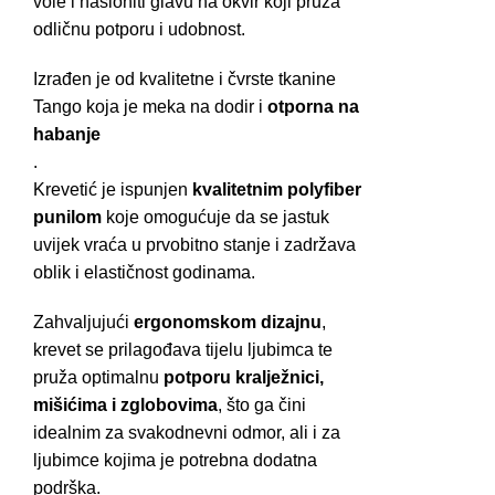
vole i nasloniti glavu na okvir koji pruža
odličnu potporu i udobnost.
Izrađen je od kvalitetne i čvrste tkanine
Tango koja je meka na dodir i
otporna na
habanje
.
Krevetić je ispunjen
kvalitetnim polyfiber
punilom
koje omogućuje da se jastuk
uvijek vraća u prvobitno stanje i zadržava
oblik i elastičnost godinama.
Zahvaljujući
ergonomskom dizajnu
,
krevet se prilagođava tijelu ljubimca te
pruža optimalnu
potporu kralježnici,
mišićima i zglobovima
, što ga čini
idealnim za svakodnevni odmor, ali i za
ljubimce kojima je potrebna dodatna
podrška.