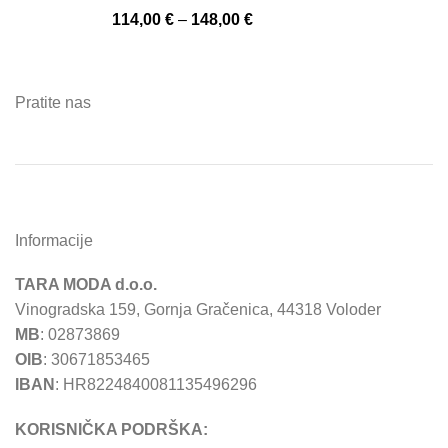
114,00
€
–
148,00
€
Pratite nas
Informacije
TARA MODA d.o.o.
Vinogradska 159, Gornja Gračenica, 44318 Voloder
MB
: 02873869
OIB
: 30671853465
IBAN
: HR8224840081135496296
KORISNIČKA PODRŠKA: