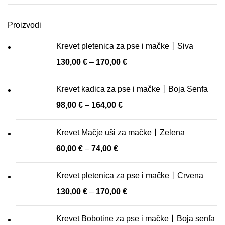
cijena
cijena
Proizvodi
Krevet pletenica za pse i mačke丨Siva
130,00
€
–
170,00
€
Krevet kadica za pse i mačke丨Boja Senfa
98,00
€
–
164,00
€
Krevet Mačje uši za mačke丨Zelena
60,00
€
–
74,00
€
Krevet pletenica za pse i mačke丨Crvena
130,00
€
–
170,00
€
Krevet Bobotine za pse i mačke丨Boja senfa