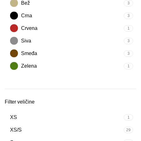
Bež
3
Crna
3
Crvena
1
Siva
3
Smeđa
3
Zelena
1
Filter veličine
XS
1
XS/S
29