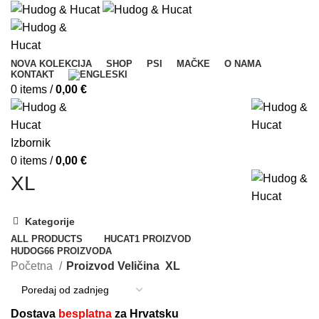
NOVA KOLEKCIJA
SHOP
PSI
MAČKE
O NAMA
KONTAKT
0
items
/
0,00
€
Izbornik
0
items
/
0,00
€
XL
Kategorije
ALL
PRODUCTS
HUCAT
1 PROIZVOD
HUDOG
66 PROIZVODA
Početna
Proizvod Veličina
XL
Dostava
besplatna
za Hrvatsku