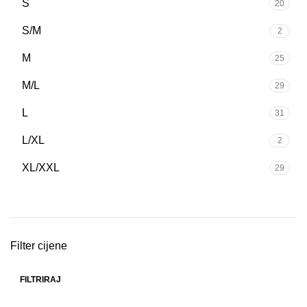
S
20
S/M
2
M
25
M/L
29
L
31
L/XL
2
XL/XXL
29
Filter cijene
FILTRIRAJ
Min
Maks