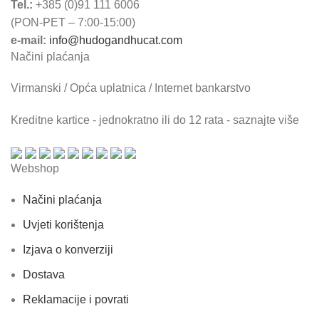
Tel.:
+385 (0)91 111 6006
(PON-PET – 7:00-15:00)
e-mail:
info@hudogandhucat.com
Načini plaćanja
Virmanski / Opća uplatnica / Internet bankarstvo
Kreditne kartice - jednokratno ili do 12 rata - saznajte više
Webshop
Načini plaćanja
Uvjeti korištenja
Izjava o konverziji
Dostava
Reklamacije i povrati