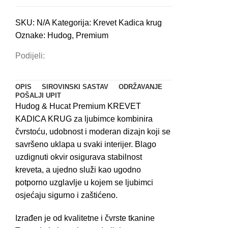
mačke
SKU:
N/A
Kategorija:
Krevet Kadica krug
丨
Oznake:
Hudog
,
Premium
Bež
količina
Podijeli:
OPIS
SIROVINSKI SASTAV
ODRŽAVANJE
POŠALJI UPIT
Hudog & Hucat Premium KREVET
KADICA KRUG za ljubimce kombinira
čvrstoću, udobnost i moderan dizajn koji se
savršeno uklapa u svaki interijer. Blago
uzdignuti okvir osigurava stabilnost
kreveta, a ujedno služi kao ugodno
potporno uzglavlje u kojem se ljubimci
osjećaju sigurno i zaštićeno.
Izrađen je od kvalitetne i čvrste tkanine