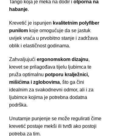
Tango koja je meka na dodir i
otporna na
habanje
.
Krevetić je ispunjen
kvalitetnim polyfiber
punilom
koje omogućuje da se jastuk
uvijek vraća u prvobitno stanje i zadržava
oblik i elastičnost godinama.
Zahvaljujući
ergonomskom dizajnu
,
krevet se prilagođava tijelu ljubimca te
pruža optimalnu
potporu kralježnici,
mišićima i zglobovima
, što ga čini
idealnim za svakodnevni odmor, ali i za
ljubimce kojima je potrebna dodatna
podrška.
Unutarnje punjenje se može regulirati čime
krevetić postaje mekši ili tvrđi ako postoji
potreba za tim.