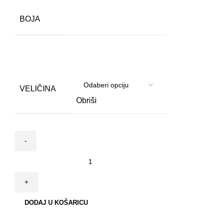
BOJA
VELIČINA
Obriši
Krevet
kadica
krug
za
DODAJ U KOŠARICU
pse
i