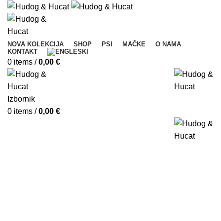
NOVA KOLEKCIJA
SHOP
PSI
MAČKE
O NAMA
KONTAKT
0
items
/
0,00
€
Izbornik
0
items
/
0,00
€