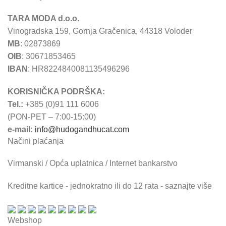
TARA MODA d.o.o.
Vinogradska 159, Gornja Gračenica, 44318 Voloder
MB
: 02873869
OIB
: 30671853465
IBAN
: HR8224840081135496296
KORISNIČKA PODRŠKA:
Tel.:
+385 (0)91 111 6006
(PON-PET – 7:00-15:00)
e-mail:
info@hudogandhucat.com
Načini plaćanja
Virmanski / Opća uplatnica / Internet bankarstvo
Kreditne kartice - jednokratno ili do 12 rata - saznajte više
Webshop