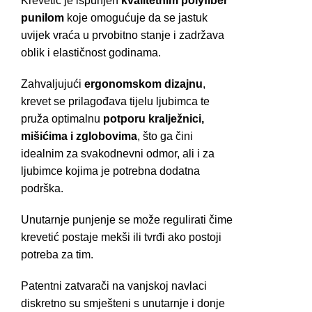
Krevetić je ispunjen
kvalitetnim polyfiber
punilom
koje omogućuje da se jastuk
uvijek vraća u prvobitno stanje i zadržava
oblik i elastičnost godinama.
Zahvaljujući
ergonomskom dizajnu
,
krevet se prilagođava tijelu ljubimca te
pruža optimalnu
potporu kralježnici,
mišićima i zglobovima
, što ga čini
idealnim za svakodnevni odmor, ali i za
ljubimce kojima je potrebna dodatna
podrška.
Unutarnje punjenje se može regulirati čime
krevetić postaje mekši ili tvrđi ako postoji
potreba za tim.
Patentni zatvarači na vanjskoj navlaci
diskretno su smješteni s unutarnje i donje