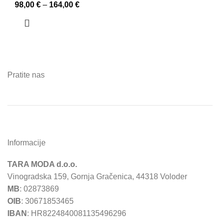
98,00
€
–
164,00
€
Pratite nas
Informacije
TARA MODA d.o.o.
Vinogradska 159, Gornja Gračenica, 44318 Voloder
MB
: 02873869
OIB
: 30671853465
IBAN
: HR8224840081135496296