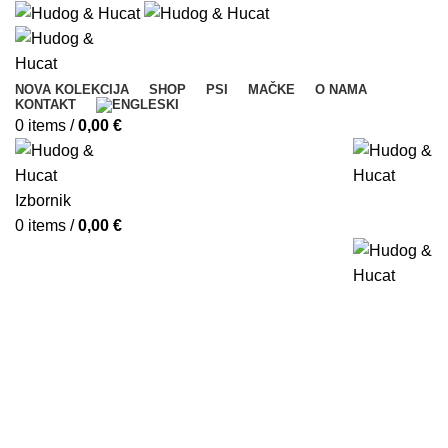
NOVA KOLEKCIJA
SHOP
PSI
MAČKE
O NAMA
KONTAKT
0
items
/
0,00
€
Izbornik
0
items
/
0,00
€