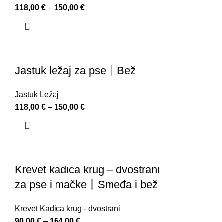
118,00
€
–
150,00
€
Jastuk ležaj za pse丨Bež
Jastuk Ležaj
118,00
€
–
150,00
€
Krevet kadica krug – dvostrani
za pse i mačke丨Smeđa i bež
Krevet Kadica krug - dvostrani
90,00
€
–
164,00
€