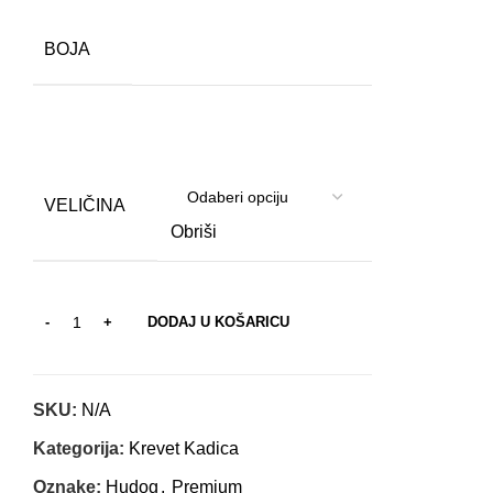
BOJA
VELIČINA
Obriši
DODAJ U KOŠARICU
SKU:
N/A
Kategorija:
Krevet Kadica
Oznake:
Hudog
,
Premium