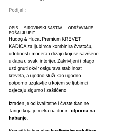
Podijeli:
OPIS
SIROVINSKI SASTAV
ODRŽAVANJE
POŠALJI UPIT
Hudog & Hucat Premium KREVET
KADICA za ljubimce kombinira čvrstoću,
udobnost i moderan dizajn koji se savršeno
uklapa u svaki interijer. Zakrivljeni i blago
uzdignuti okvir osigurava stabilnost
kreveta, a ujedno služi kao ugodno
potporno uzglavlje u kojem se ljubimci
osjećaju sigurno i zaštićeno.
Izrađen je od kvalitetne i čvrste tkanine
Tango koja je meka na dodir i
otporna na
habanje
.