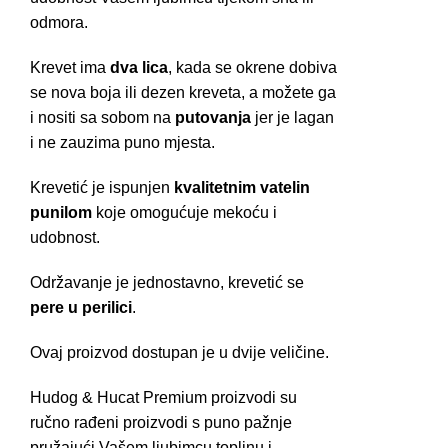
odmora.
Krevet ima
dva lica
, kada se okrene dobiva
se nova boja ili dezen kreveta, a možete ga
i nositi sa sobom na
putovanja
jer je lagan
i ne zauzima puno mjesta.
Krevetić je ispunjen
kvalitetnim vatelin
punilom
koje omogućuje mekoću i
udobnost.
Održavanje je jednostavno, krevetić se
pere u perilici
.
Ovaj proizvod dostupan je u dvije veličine.
Hudog & Hucat Premium proizvodi su
ručno rađeni proizvodi s puno pažnje
pružajući Vašem ljubimcu toplinu i