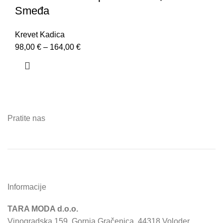
Smeđa
Krevet Kadica
98,00
€
–
164,00
€
Pratite nas
Informacije
TARA MODA d.o.o.
Vinogradska 159, Gornja Gračenica, 44318 Voloder