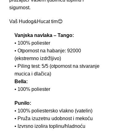
sigurnost.
Vaš Hudog&Hucat tim😊
Vanjska navlaka – Tango:
• 100% poliester
• Otpornost na habanje: 92000
(ekstremno izdržljivo)
• Piling test: 5/5 (otpornost na stvaranje
mucica i dlačica)
Bella:
• 100% poliester
Punilo:
• 100% poliestersko vlakno (vatelin)
• Pruža izuzetnu udobnost i mekoću
• Izvrsno izolira toplinu/hladnoću