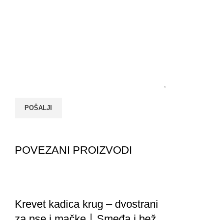
POVEZANI PROIZVODI
Krevet kadica krug – dvostrani
za pse i mačke丨Smeđa i bež