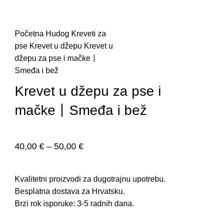
Početna
Hudog
Kreveti za
pse
Krevet u džepu
Krevet u
džepu za pse i mačke丨
Smeđa i bež
Krevet u džepu za pse i
mačke丨Smeđa i bež
40,00
€
–
50,00
€
Kvalitetni proizvodi za dugotrajnu upotrebu.
Besplatna dostava za Hrvatsku.
Brzi rok isporuke: 3-5 radnih dana.