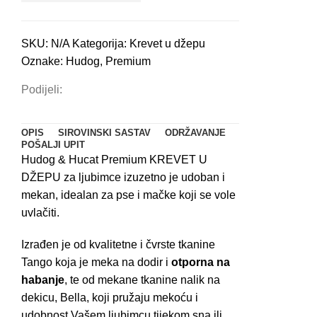
i
mačke
SKU:
N/A
Kategorija:
Krevet u džepu
丨
Oznake:
Hudog
,
Premium
Smeđa
i
Podijeli:
bež
količina
OPIS
SIROVINSKI SASTAV
ODRŽAVANJE
POŠALJI UPIT
Hudog & Hucat Premium KREVET U
DŽEPU za ljubimce izuzetno je udoban i
mekan, idealan za pse i mačke koji se vole
uvlačiti.
Izrađen je od kvalitetne i čvrste tkanine
Tango koja je meka na dodir i
otporna na
habanje
, te od mekane tkanine nalik na
dekicu, Bella, koji pružaju mekoću i
udobnost Vašem ljubimcu tijekom sna ili