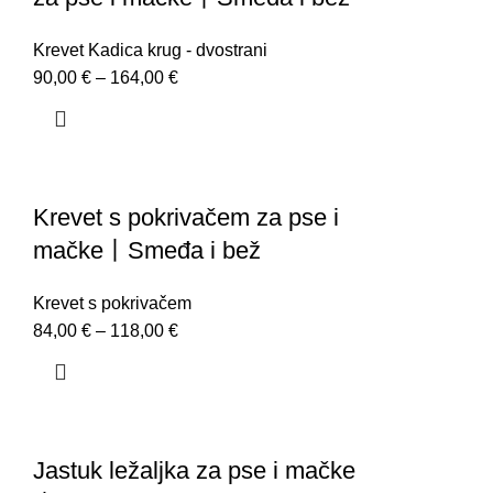
Krevet Kadica krug - dvostrani
90,00
€
–
164,00
€
Krevet s pokrivačem za pse i
mačke丨Smeđa i bež
Krevet s pokrivačem
84,00
€
–
118,00
€
Jastuk ležaljka za pse i mačke