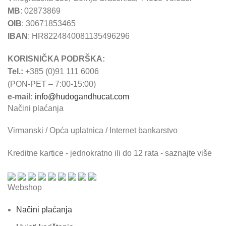
MB
: 02873869
OIB
: 30671853465
IBAN
: HR8224840081135496296
KORISNIČKA PODRŠKA:
Tel.:
+385 (0)91 111 6006
(PON-PET – 7:00-15:00)
e-mail:
info@hudogandhucat.com
Načini plaćanja
Virmanski / Opća uplatnica / Internet bankarstvo
Kreditne kartice - jednokratno ili do 12 rata - saznajte više
Webshop
Načini plaćanja