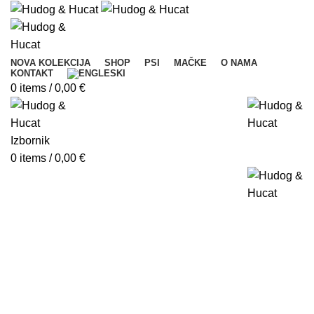
NOVA KOLEKCIJA
SHOP
PSI
MAČKE
O NAMA
KONTAKT
0
items
/
0,00
€
Izbornik
0
items
/
0,00
€