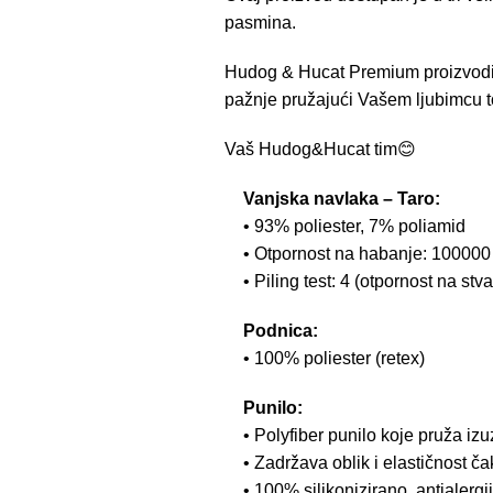
pasmina.
Hudog & Hucat Premium proizvodi 
pažnje pružajući Vašem ljubimcu to
Vaš Hudog&Hucat tim😊
Vanjska navlaka – Taro:
• 93% poliester, 7% poliamid
• Otpornost na habanje: 100000 
• Piling test: 4 (otpornost na stv
Podnica:
• 100% poliester (retex)
Punilo:
• Polyfiber punilo koje pruža iz
• Zadržava oblik i elastičnost č
• 100% silikonizirano, antialergi