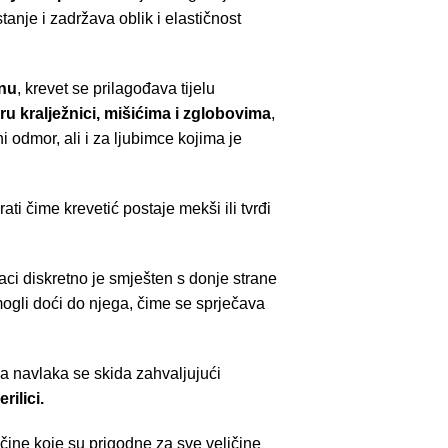
tanje i zadržava oblik i elastičnost
nu
, krevet se prilagođava tijelu
ru kralježnici, mišićima i zglobovima
,
 odmor, ali i za ljubimce kojima je
ti čime krevetić postaje mekši ili tvrđi
aci diskretno je smješten s donje strane
mogli doći do njega, čime se sprječava
a navlaka se skida zahvaljujući
rilici.
ičine koje su prigodne za sve veličine