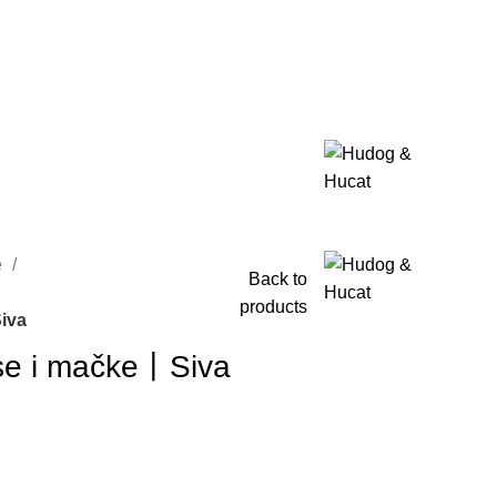
e
Back to
products
iva
pse i mačke丨Siva