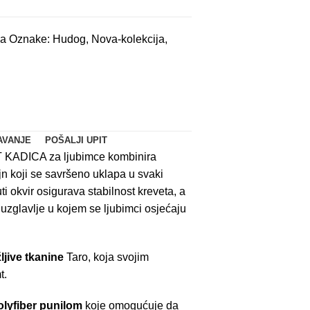
ca
Oznake:
Hudog
,
Nova-kolekcija
,
AVANJE
POŠALJI UPIT
KADICA za ljubimce kombinira
n koji se savršeno uklapa u svaki
uti okvir osigurava stabilnost kreveta, a
uzglavlje u kojem se ljubimci osjećaju
žljive tkanine
Taro, koja svojim
t.
olyfiber punilom
koje omogućuje da