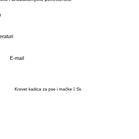
u
eraturi
E-mail