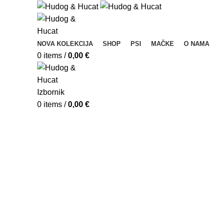
NOVA KOLEKCIJA
SHOP
PSI
MAČKE
O NAMA
0
items
/
0,00
€
Izbornik
0
items
/
0,00
€