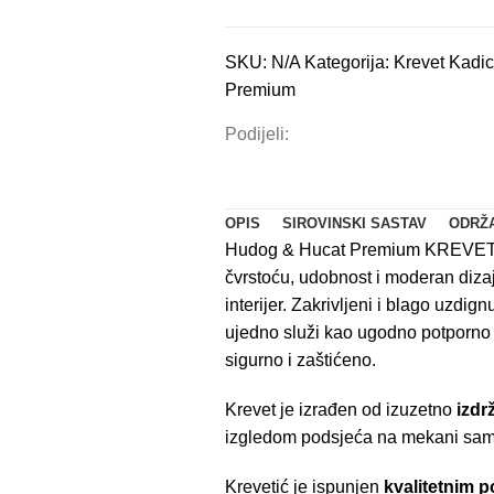
SKU:
N/A
Kategorija:
Krevet Kadi
Premium
Podijeli:
OPIS
SIROVINSKI SASTAV
ODRŽ
Hudog & Hucat Premium KREVET 
čvrstoću, udobnost i moderan dizaj
interijer. Zakrivljeni i blago uzdign
ujedno služi kao ugodno potporno 
sigurno i zaštićeno.
Krevet je izrađen od izuzetno
izdr
izgledom podsjeća na mekani sam
Krevetić je ispunjen
kvalitetnim p