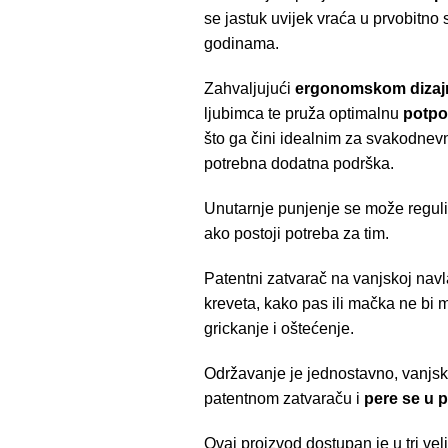
se jastuk uvijek vraća u prvobitno s
godinama.
Zahvaljujući
ergonomskom dizaj
ljubimca te pruža optimalnu
potpo
što ga čini idealnim za svakodnevni
potrebna dodatna podrška.
Unutarnje punjenje se može regulira
ako postoji potreba za tim.
Patentni zatvarač na vanjskoj navl
kreveta, kako pas ili mačka ne bi 
grickanje i oštećenje.
Održavanje je jednostavno, vanjsk
patentnom zatvaraču i
pere se u pe
Ovaj proizvod dostupan je u tri vel