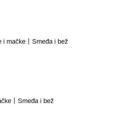
pse i mačke丨Smeđa i bež
 mačke丨Smeđa i bež