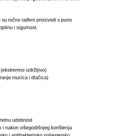
su ručno rađeni proizvodi s puno
plinu i sigurnost.
(ekstremno izdržljivo)
aranje mucica i dlačica)
uzetnu udobnost
ak i nakon višegodišnjeg korištenja
jsko i antibakterijsko poliestersko