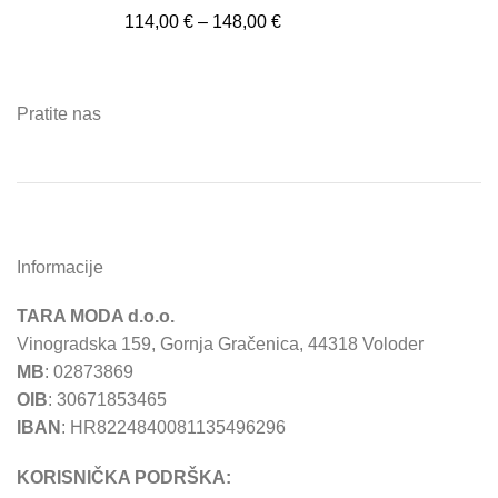
114,00
€
–
148,00
€
Pratite nas
Informacije
TARA MODA d.o.o.
Vinogradska 159, Gornja Gračenica, 44318 Voloder
MB
: 02873869
OIB
: 30671853465
IBAN
: HR8224840081135496296
KORISNIČKA PODRŠKA: