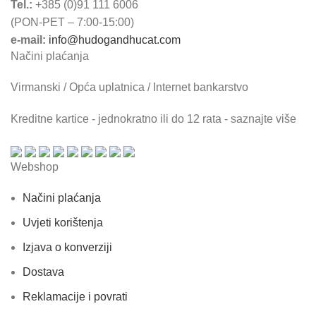
Tel.:
+385 (0)91 111 6006
(PON-PET – 7:00-15:00)
e-mail:
info@hudogandhucat.com
Načini plaćanja
Virmanski / Opća uplatnica / Internet bankarstvo
Kreditne kartice - jednokratno ili do 12 rata - saznajte više
Webshop
Načini plaćanja
Uvjeti korištenja
Izjava o konverziji
Dostava
Reklamacije i povrati