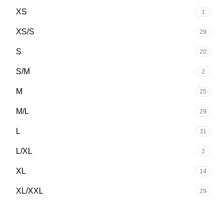
XS
1
XS/S
29
S
20
S/M
2
M
25
M/L
29
L
31
L/XL
2
XL
14
XL/XXL
29