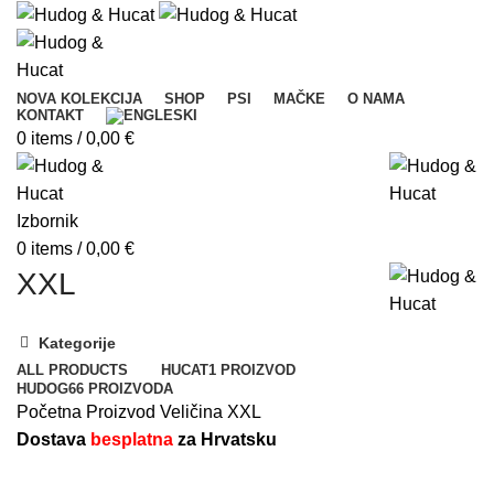
NOVA KOLEKCIJA
SHOP
PSI
MAČKE
O NAMA
KONTAKT
0
items
/
0,00
€
Izbornik
0
items
/
0,00
€
XXL
Kategorije
ALL
PRODUCTS
HUCAT
1 PROIZVOD
HUDOG
66 PROIZVODA
Početna
Proizvod Veličina
XXL
Dostava
besplatna
za Hrvatsku