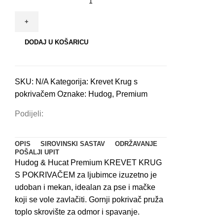
krug
s
pokrivačem
DODAJ U KOŠARICU
za
pse
i
SKU:
N/A
Kategorija:
Krevet Krug s
mačke
pokrivačem
Oznake:
Hudog
,
Premium
丨
Crna
Podijeli:
i
bež
količina
OPIS
SIROVINSKI SASTAV
ODRŽAVANJE
POŠALJI UPIT
Hudog & Hucat Premium KREVET KRUG
S POKRIVAČEM za ljubimce izuzetno je
udoban i mekan, idealan za pse i mačke
koji se vole zavlačiti. Gornji pokrivač pruža
toplo skrovište za odmor i spavanje.