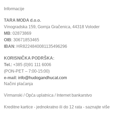
Informacije
TARA MODA d.o.o.
Vinogradska 159, Gornja Gračenica, 44318 Voloder
MB
: 02873869
OIB
: 30671853465
IBAN
: HR8224840081135496296
KORISNIČKA PODRŠKA:
Tel.:
+385 (0)91 111 6006
(PON-PET – 7:00-15:00)
e-mail:
info@hudogandhucat.com
Načini plaćanja
Virmanski / Opća uplatnica / Internet bankarstvo
Kreditne kartice - jednokratno ili do 12 rata - saznajte više