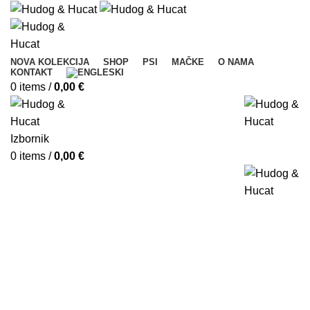
NOVA KOLEKCIJA
SHOP
PSI
MAČKE
O NAMA
KONTAKT
0
items
/
0,00
€
Izbornik
0
items
/
0,00
€