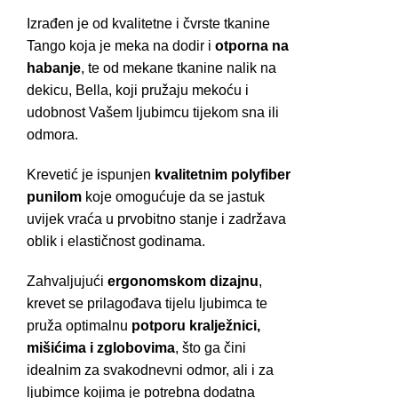
Izrađen je od kvalitetne i čvrste tkanine
Tango koja je meka na dodir i
otporna na
habanje
, te od mekane tkanine nalik na
dekicu, Bella, koji pružaju mekoću i
udobnost Vašem ljubimcu tijekom sna ili
odmora.
Krevetić je ispunjen
kvalitetnim polyfiber
punilom
koje omogućuje da se jastuk
uvijek vraća u prvobitno stanje i zadržava
oblik i elastičnost godinama.
Zahvaljujući
ergonomskom dizajnu
,
krevet se prilagođava tijelu ljubimca te
pruža optimalnu
potporu kralježnici,
mišićima i zglobovima
, što ga čini
idealnim za svakodnevni odmor, ali i za
ljubimce kojima je potrebna dodatna