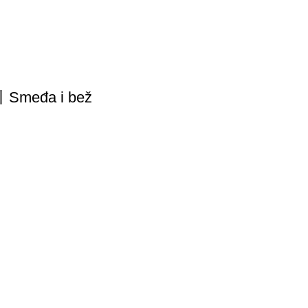
e丨Smeđa i bež