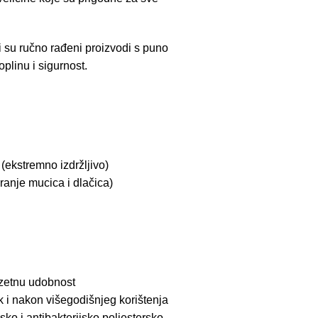
su ručno rađeni proizvodi s puno
plinu i sigurnost.
(ekstremno izdržljivo)
aranje mucica i dlačica)
uzetnu udobnost
ak i nakon višegodišnjeg korištenja
jsko i antibakterijsko poliestersko