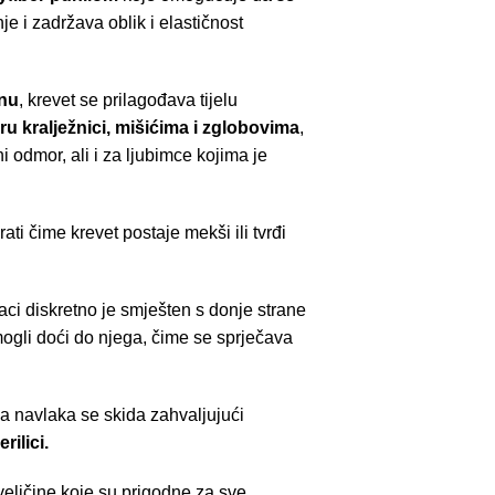
je i zadržava oblik i elastičnost
nu
, krevet se prilagođava tijelu
ru kralježnici, mišićima i zglobovima
,
 odmor, ali i za ljubimce kojima je
ti čime krevet postaje mekši ili tvrđi
aci diskretno je smješten s donje strane
mogli doći do njega, čime se sprječava
a navlaka se skida zahvaljujući
rilici.
veličine koje su prigodne za sve