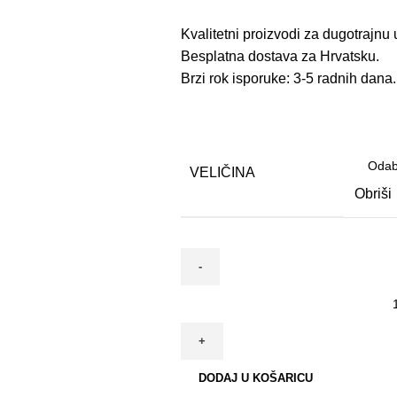
Kvalitetni proizvodi za dugotrajnu
Besplatna dostava za Hrvatsku.
Brzi rok isporuke: 3-5 radnih dana.
VELIČINA
Obriši
Krevet
Bobotine
za
pse
DODAJ U KOŠARICU
i