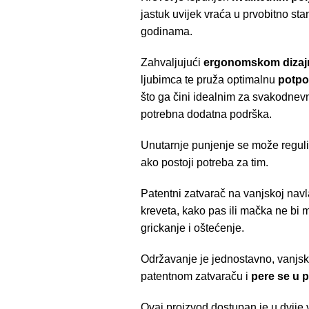
jastuk uvijek vraća u prvobitno stan
godinama.
Zahvaljujući
ergonomskom dizaj
ljubimca te pruža optimalnu
potpo
što ga čini idealnim za svakodnevni
potrebna dodatna podrška.
Unutarnje punjenje se može regulira
ako postoji potreba za tim.
Patentni zatvarač na vanjskoj navl
kreveta, kako pas ili mačka ne bi 
grickanje i oštećenje.
Održavanje je jednostavno, vanjsk
patentnom zatvaraču i
pere se u pe
Ovaj proizvod dostupan je u dvije 