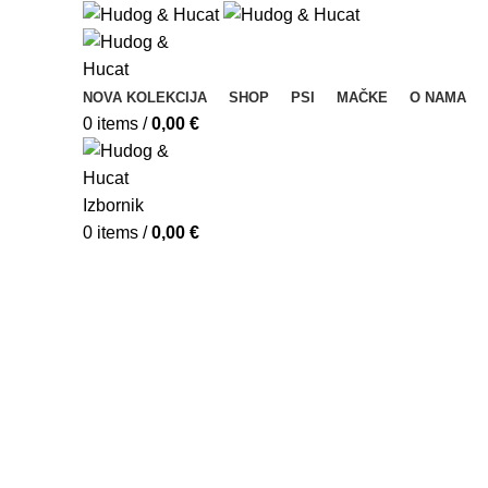
NOVA KOLEKCIJA
SHOP
PSI
MAČKE
O NAMA
0
items
/
0,00
€
Izbornik
0
items
/
0,00
€