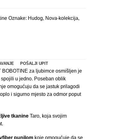
tine
Oznake:
Hudog
,
Nova-kolekcija
,
AVANJE
POŠALJI UPIT
BOBOTINE za ljubimce osmišljen je
spojili u jedno. Poseban oblik
enje omogućuju da se jastuk prilagodi
 toplo i sigurno mjesto za odmor poput
žljive tkanine
Taro, koja svojim
t.
lyfiber punilom
koje omogućuje da se