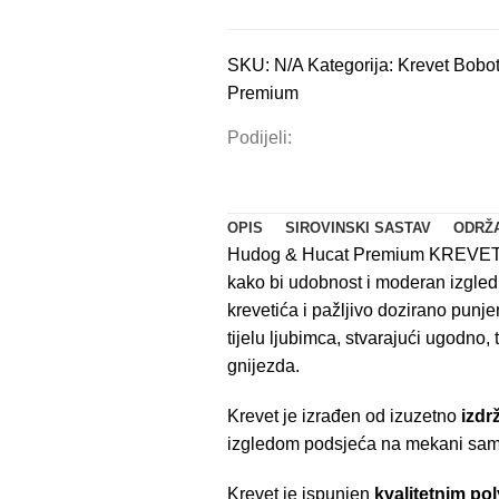
mačke
丨
SKU:
N/A
Kategorija:
Krevet Bobo
Bež
Premium
količina
Podijeli:
OPIS
SIROVINSKI SASTAV
ODRŽ
Hudog & Hucat Premium KREVET 
kako bi udobnost i moderan izgled 
krevetića i pažljivo dozirano punj
tijelu ljubimca, stvarajući ugodno,
gnijezda.
Krevet je izrađen od izuzetno
izdr
izgledom podsjeća na mekani sam
Krevet je ispunjen
kvalitetnim po