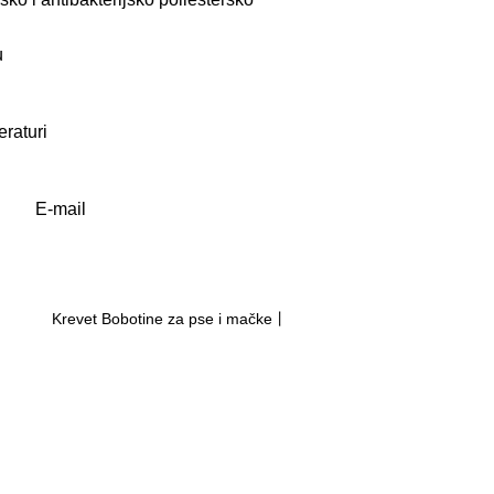
u
eraturi
E-mail