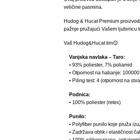
veličine pasmina.
Hudog & Hucat Premium proizvodi 
pažnje pružajući Vašem ljubimcu to
Vaš Hudog&Hucat tim😊
Vanjska navlaka – Taro:
• 93% poliester, 7% poliamid
• Otpornost na habanje: 100000 
• Piling test: 4 (otpornost na stv
Podnica:
• 100% poliester (retex)
Punilo:
• Polyfiber punilo koje pruža iz
• Zadržava oblik i elastičnost č
• 100% silikonizirano, antialergi