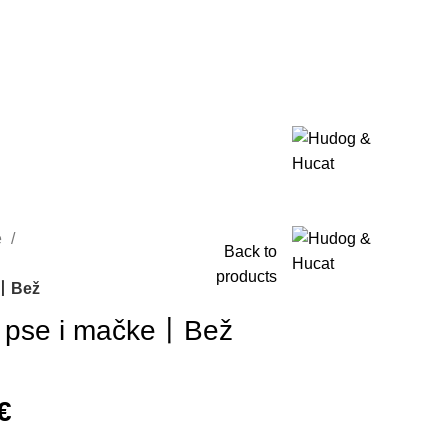
e
Back to
products
e丨Bež
a pse i mačke丨Bež
€