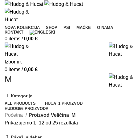
NOVA KOLEKCIJA
SHOP
PSI
MAČKE
O NAMA
KONTAKT
0
items
/
0,00
€
Izbornik
0
items
/
0,00
€
M
Kategorije
ALL
PRODUCTS
HUCAT
1 PROIZVOD
HUDOG
66 PROIZVODA
Početna
Proizvod Veličina
M
Prikazujemo 1–12 od 25 rezultata
Prikaži sidebar