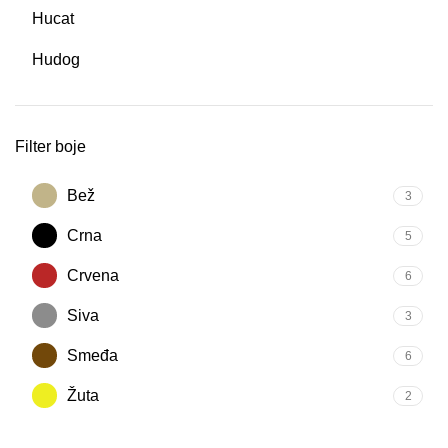
Hucat
Hudog
Filter boje
Bež
3
Crna
5
Crvena
6
Siva
3
Smeđa
6
Žuta
2