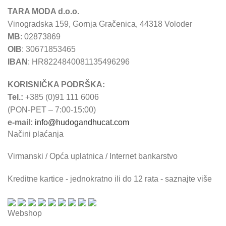
TARA MODA d.o.o.
Vinogradska 159, Gornja Gračenica, 44318 Voloder
MB
: 02873869
OIB
: 30671853465
IBAN
: HR8224840081135496296
KORISNIČKA PODRŠKA:
Tel.:
+385 (0)91 111 6006
(PON-PET – 7:00-15:00)
e-mail:
info@hudogandhucat.com
Načini plaćanja
Virmanski / Opća uplatnica / Internet bankarstvo
Kreditne kartice - jednokratno ili do 12 rata - saznajte više
Webshop