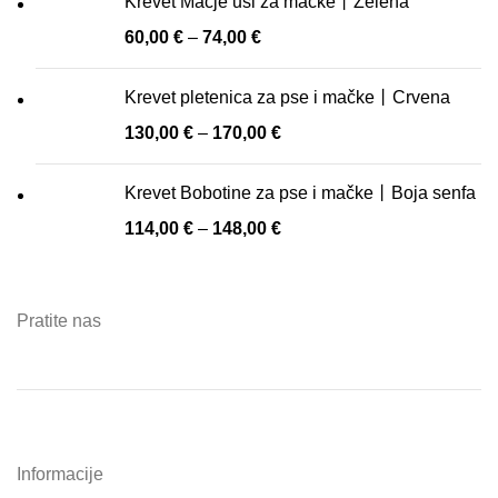
Krevet Mačje uši za mačke丨Zelena
60,00
€
–
74,00
€
Krevet pletenica za pse i mačke丨Crvena
130,00
€
–
170,00
€
Krevet Bobotine za pse i mačke丨Boja senfa
114,00
€
–
148,00
€
Pratite nas
Informacije