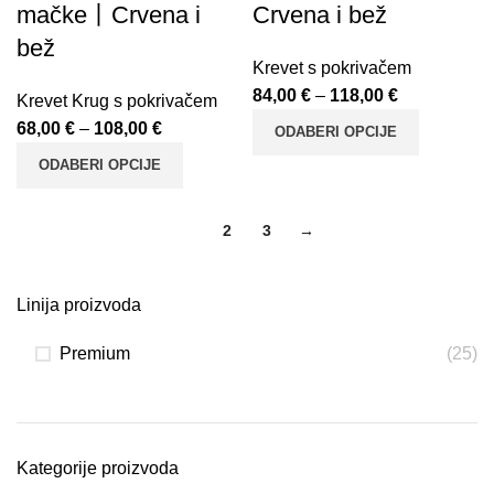
mačke丨Crvena i
Crvena i bež
bež
Krevet s pokrivačem
84,00
€
–
118,00
€
Krevet Krug s pokrivačem
68,00
€
–
108,00
€
ODABERI OPCIJE
ODABERI OPCIJE
1
2
3
→
Linija proizvoda
Premium
(25)
Kategorije proizvoda