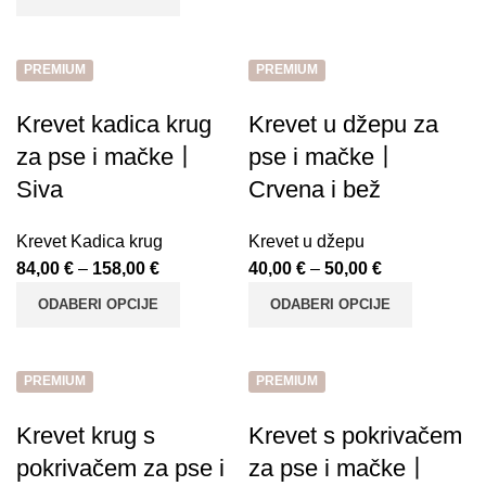
PREMIUM
PREMIUM
Krevet kadica krug
Krevet u džepu za
za pse i mačke丨
pse i mačke丨
Siva
Crvena i bež
Krevet Kadica krug
Krevet u džepu
84,00
€
–
158,00
€
40,00
€
–
50,00
€
ODABERI OPCIJE
ODABERI OPCIJE
PREMIUM
PREMIUM
Krevet krug s
Krevet s pokrivačem
pokrivačem za pse i
za pse i mačke丨