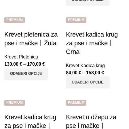
PREMIUM
PREMIUM
Krevet pletenica za
Krevet kadica krug
pse i mačke丨Žuta
za pse i mačke丨
Crna
Krevet Pletenica
130,00
€
–
170,00
€
Krevet Kadica krug
84,00
€
–
158,00
€
ODABERI OPCIJE
ODABERI OPCIJE
PREMIUM
PREMIUM
Krevet kadica krug
Krevet u džepu za
za pse i mačke丨
pse i mačke丨