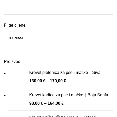
Filter cijene
FILTRIRAJ
Min
Maks
cijena
cijena
Proizvodi
Krevet pletenica za pse i mačke丨Siva
130,00
€
–
170,00
€
Krevet kadica za pse i mačke丨Boja Senfa
98,00
€
–
164,00
€