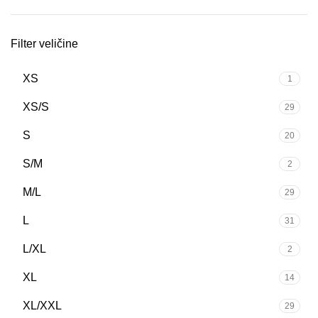
Filter veličine
XS
1
XS/S
29
S
20
S/M
2
M/L
29
L
31
L/XL
2
XL
14
XL/XXL
29