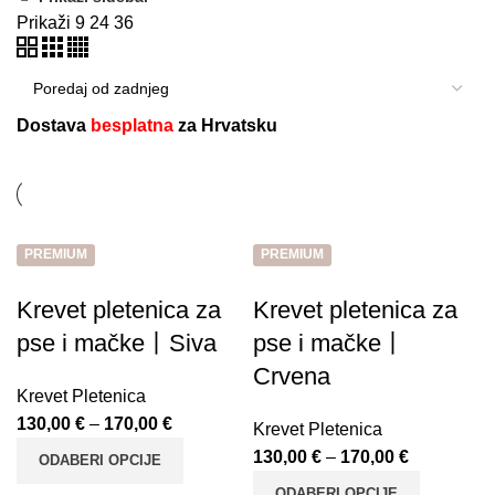
Prikaži
9
24
36
Dostava
besplatna
za Hrvatsku
PREMIUM
PREMIUM
Krevet pletenica za
Krevet pletenica za
pse i mačke丨Siva
pse i mačke丨
Crvena
Krevet Pletenica
130,00
€
–
170,00
€
Krevet Pletenica
130,00
€
–
170,00
€
ODABERI OPCIJE
ODABERI OPCIJE