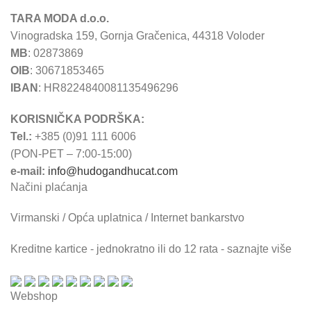
TARA MODA d.o.o.
Vinogradska 159, Gornja Gračenica, 44318 Voloder
MB
: 02873869
OIB
: 30671853465
IBAN
: HR8224840081135496296
KORISNIČKA PODRŠKA:
Tel.:
+385 (0)91 111 6006
(PON-PET – 7:00-15:00)
e-mail:
info@hudogandhucat.com
Načini plaćanja
Virmanski / Opća uplatnica / Internet bankarstvo
Kreditne kartice - jednokratno ili do 12 rata - saznajte više
Webshop