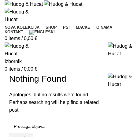
NOVA KOLEKCIJA
SHOP
PSI
MAČKE
O NAMA
KONTAKT
0
items
/
0,00
€
Izbornik
0
items
/
0,00
€
Nothing Found
Apologies, but no results were found.
Perhaps searching will help find a related
post.