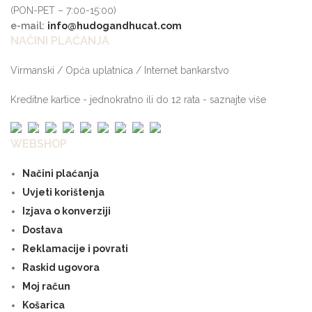
(PON-PET – 7:00-15:00)
e-mail:
info@hudogandhucat.com
NAČINI PLAĆANJA
Virmanski / Opća uplatnica / Internet bankarstvo
Kreditne kartice - jednokratno ili do 12 rata - saznajte više
WEBSHOP
Načini plaćanja
Uvjeti korištenja
Izjava o konverziji
Dostava
Reklamacije i povrati
Raskid ugovora
Moj račun
Košarica