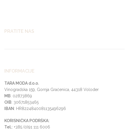
PRATITE NAS
INFORMACIJE
TARA MODA d.o.o.
Vinogradska 159, Gornja Gračenica, 44318 Voloder
MB
: 02873869
OIB
: 30671853465
IBAN
: HR8224840081135496296
KORISNIČKA PODRŠKA:
Tel.:
+385 (0)91 111 6006