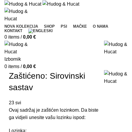
NOVA KOLEKCIJA
SHOP
PSI
MAČKE
O NAMA
KONTAKT
0
items
/
0,00
€
Izbornik
0
items
/
0,00
€
Zaštićeno: Sirovinski
sastav
23
svi
Ovaj sadržaj je zaštićen lozinkom. Da biste
ga vidjeli unesite vašu lozinku ispod:
Lozinka: