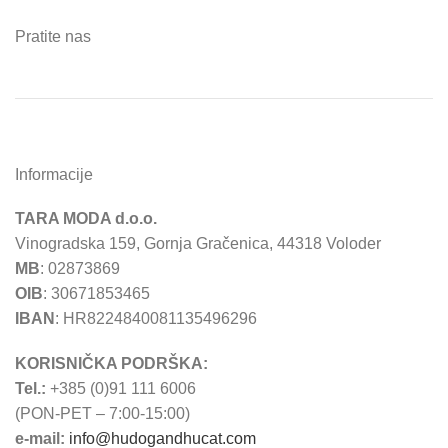
Pratite nas
Informacije
TARA MODA d.o.o.
Vinogradska 159, Gornja Gračenica, 44318 Voloder
MB
: 02873869
OIB
: 30671853465
IBAN
: HR8224840081135496296
KORISNIČKA PODRŠKA:
Tel.:
+385 (0)91 111 6006
(PON-PET – 7:00-15:00)
e-mail:
info@hudogandhucat.com