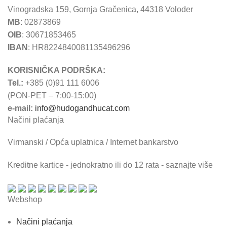
Vinogradska 159, Gornja Gračenica, 44318 Voloder
MB
: 02873869
OIB
: 30671853465
IBAN
: HR8224840081135496296
KORISNIČKA PODRŠKA:
Tel.:
+385 (0)91 111 6006
(PON-PET – 7:00-15:00)
e-mail:
info@hudogandhucat.com
Načini plaćanja
Virmanski / Opća uplatnica / Internet bankarstvo
Kreditne kartice - jednokratno ili do 12 rata - saznajte više
Webshop
Načini plaćanja