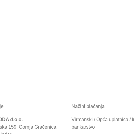
je
Načini plaćanja
DA d.o.o.
Virmanski / Opća uplatnica / I
ska 159, Gornja Gračenica,
bankarstvo