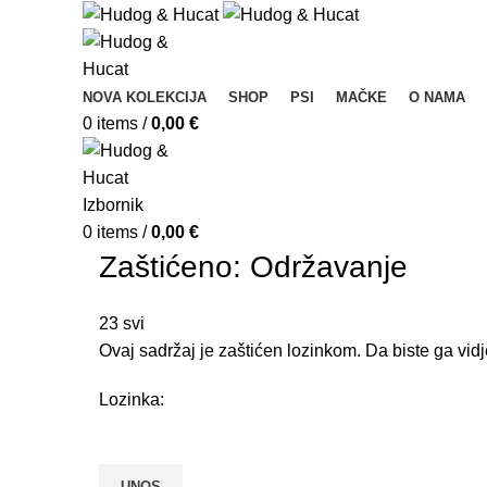
NOVA KOLEKCIJA
SHOP
PSI
MAČKE
O NAMA
0
items
/
0,00
€
Izbornik
0
items
/
0,00
€
Zaštićeno: Održavanje
23
svi
Ovaj sadržaj je zaštićen lozinkom. Da biste ga vidj
Lozinka: