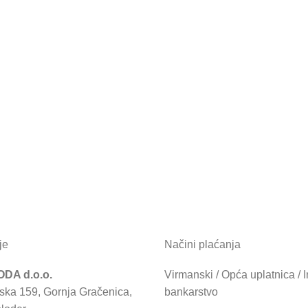
je
Načini plaćanja
DA d.o.o.
Virmanski / Opća uplatnica / I
ska 159, Gornja Gračenica,
bankarstvo