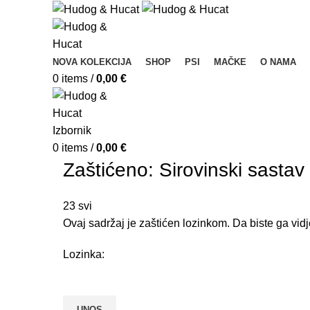
NOVA KOLEKCIJA
SHOP
PSI
MAČKE
O NAMA
0
items
/
0,00
€
Izbornik
0
items
/
0,00
€
Zaštićeno: Sirovinski sastav
23
svi
Ovaj sadržaj je zaštićen lozinkom. Da biste ga vidj
Lozinka: