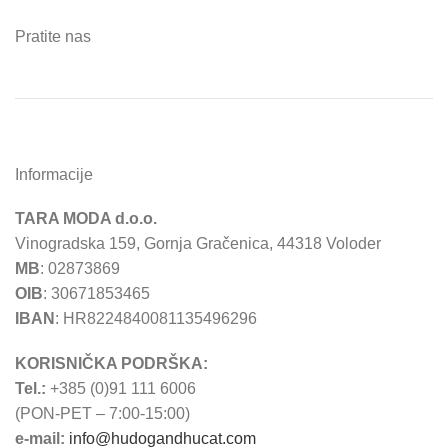
Pratite nas
Informacije
TARA MODA d.o.o.
Vinogradska 159, Gornja Gračenica, 44318 Voloder
MB
: 02873869
OIB
: 30671853465
IBAN
: HR8224840081135496296
KORISNIČKA PODRŠKA:
Tel.:
+385 (0)91 111 6006
(PON-PET – 7:00-15:00)
e-mail:
info@hudogandhucat.com