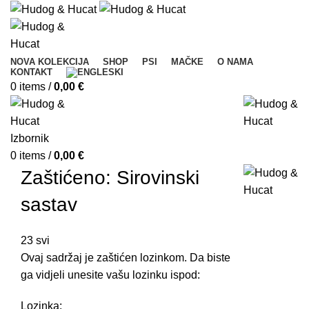
NOVA KOLEKCIJA
SHOP
PSI
MAČKE
O NAMA
KONTAKT
0
items
/
0,00
€
Izbornik
0
items
/
0,00
€
Zaštićeno: Sirovinski
sastav
23
svi
Ovaj sadržaj je zaštićen lozinkom. Da biste
ga vidjeli unesite vašu lozinku ispod:
Lozinka: