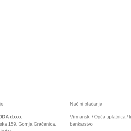
je
Načini plaćanja
DA d.o.o.
Virmanski / Opća uplatnica / I
ska 159, Gornja Gračenica,
bankarstvo