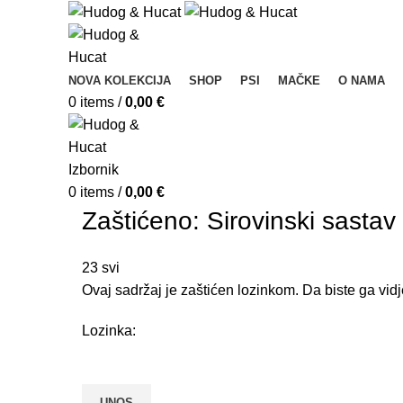
NOVA KOLEKCIJA
SHOP
PSI
MAČKE
O NAMA
0
items
/
0,00
€
Izbornik
0
items
/
0,00
€
Zaštićeno: Sirovinski sastav
23
svi
Ovaj sadržaj je zaštićen lozinkom. Da biste ga vidj
Lozinka: