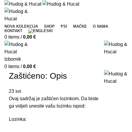
NOVA KOLEKCIJA
SHOP
PSI
MAČKE
O NAMA
KONTAKT
0
items
/
0,00
€
Izbornik
0
items
/
0,00
€
Zaštićeno: Opis
23
svi
Ovaj sadržaj je zaštićen lozinkom. Da biste
ga vidjeli unesite vašu lozinku ispod:
Lozinka: