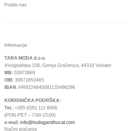
Pratite nas
Informacije
TARA MODA d.o.o.
Vinogradska 159, Gornja Gračenica, 44318 Voloder
MB
: 02873869
OIB
: 30671853465
IBAN
: HR8224840081135496296
KORISNIČKA PODRŠKA:
Tel.:
+385 (0)91 111 6006
(PON-PET – 7:00-15:00)
e-mail:
info@hudogandhucat.com
Načini plaćanja