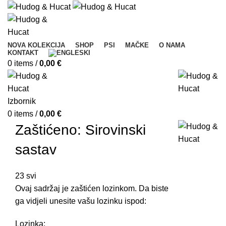
NOVA KOLEKCIJA
SHOP
PSI
MAČKE
O NAMA
KONTAKT
0
items
/
0,00
€
Izbornik
0
items
/
0,00
€
Zaštićeno: Sirovinski
sastav
23
svi
Ovaj sadržaj je zaštićen lozinkom. Da biste
ga vidjeli unesite vašu lozinku ispod:
Lozinka: