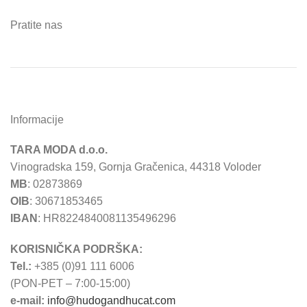
Pratite nas
Informacije
TARA MODA d.o.o.
Vinogradska 159, Gornja Gračenica, 44318 Voloder
MB
: 02873869
OIB
: 30671853465
IBAN
: HR8224840081135496296
KORISNIČKA PODRŠKA:
Tel.:
+385 (0)91 111 6006
(PON-PET – 7:00-15:00)
e-mail:
info@hudogandhucat.com