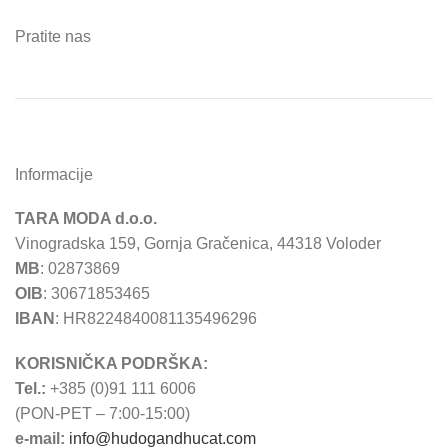
Pratite nas
Informacije
TARA MODA d.o.o.
Vinogradska 159, Gornja Gračenica, 44318 Voloder
MB
: 02873869
OIB
: 30671853465
IBAN
: HR8224840081135496296
KORISNIČKA PODRŠKA:
Tel.:
+385 (0)91 111 6006
(PON-PET – 7:00-15:00)
e-mail:
info@hudogandhucat.com