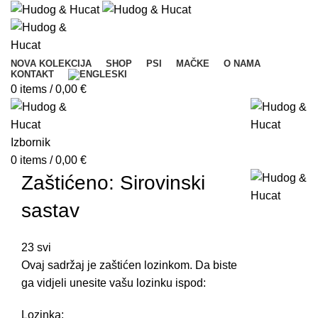
NOVA KOLEKCIJA
SHOP
PSI
MAČKE
O NAMA
KONTAKT
0
items
/
0,00
€
Izbornik
0
items
/
0,00
€
Zaštićeno: Sirovinski
sastav
23
svi
Ovaj sadržaj je zaštićen lozinkom. Da biste
ga vidjeli unesite vašu lozinku ispod:
Lozinka: