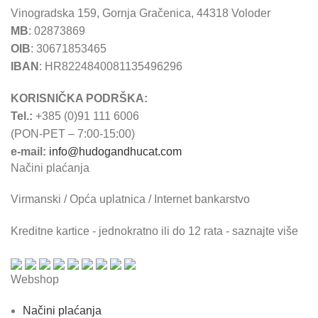
Vinogradska 159, Gornja Gračenica, 44318 Voloder
MB
: 02873869
OIB
: 30671853465
IBAN
: HR8224840081135496296
KORISNIČKA PODRŠKA:
Tel.:
+385 (0)91 111 6006
(PON-PET – 7:00-15:00)
e-mail:
info@hudogandhucat.com
Načini plaćanja
Virmanski / Opća uplatnica / Internet bankarstvo
Kreditne kartice - jednokratno ili do 12 rata - saznajte više
Webshop
Načini plaćanja