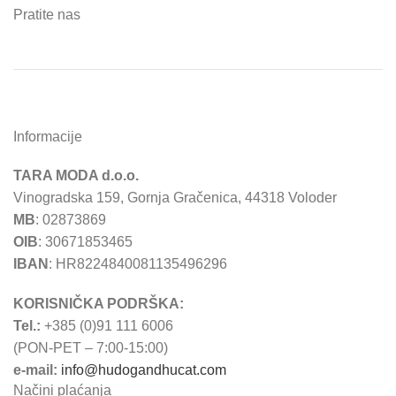
Pratite nas
Informacije
TARA MODA d.o.o.
Vinogradska 159, Gornja Gračenica, 44318 Voloder
MB
: 02873869
OIB
: 30671853465
IBAN
: HR8224840081135496296
KORISNIČKA PODRŠKA:
Tel.:
+385 (0)91 111 6006
(PON-PET – 7:00-15:00)
e-mail:
info@hudogandhucat.com
Načini plaćanja