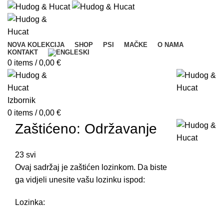
NOVA KOLEKCIJA
SHOP
PSI
MAČKE
O NAMA
KONTAKT
0
items
/
0,00
€
Izbornik
0
items
/
0,00
€
Zaštićeno: Održavanje
23
svi
Ovaj sadržaj je zaštićen lozinkom. Da biste
ga vidjeli unesite vašu lozinku ispod:
Lozinka: