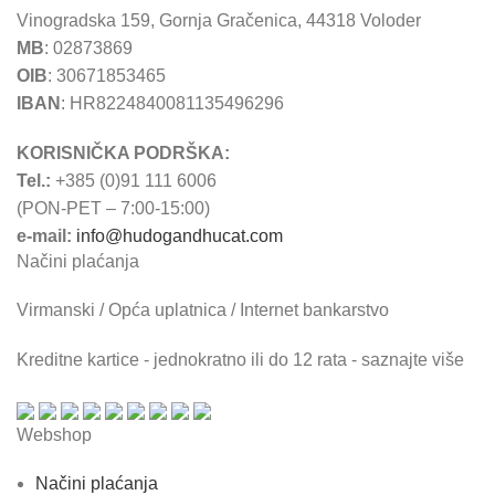
Vinogradska 159, Gornja Gračenica, 44318 Voloder
MB
: 02873869
OIB
: 30671853465
IBAN
: HR8224840081135496296
KORISNIČKA PODRŠKA:
Tel.:
+385 (0)91 111 6006
(PON-PET – 7:00-15:00)
e-mail:
info@hudogandhucat.com
Načini plaćanja
Virmanski / Opća uplatnica / Internet bankarstvo
Kreditne kartice - jednokratno ili do 12 rata - saznajte više
Webshop
Načini plaćanja