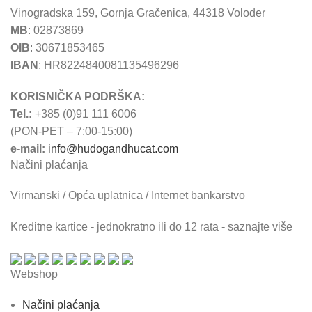
Vinogradska 159, Gornja Gračenica, 44318 Voloder
MB
: 02873869
OIB
: 30671853465
IBAN
: HR8224840081135496296
KORISNIČKA PODRŠKA:
Tel.:
+385 (0)91 111 6006
(PON-PET – 7:00-15:00)
e-mail:
info@hudogandhucat.com
Načini plaćanja
Virmanski / Opća uplatnica / Internet bankarstvo
Kreditne kartice - jednokratno ili do 12 rata - saznajte više
Webshop
Načini plaćanja