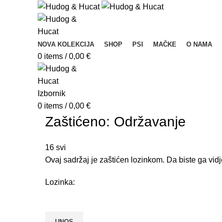
NOVA KOLEKCIJA
SHOP
PSI
MAČKE
O NAMA
0
items
/
0,00
€
Izbornik
0
items
/
0,00
€
Zaštićeno: Održavanje
16
svi
Ovaj sadržaj je zaštićen lozinkom. Da biste ga vidj
Lozinka: