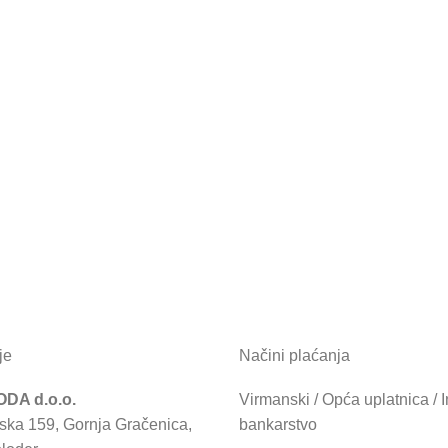
je
Načini plaćanja
DA d.o.o.
Virmanski / Opća uplatnica / I
ska 159, Gornja Gračenica,
bankarstvo