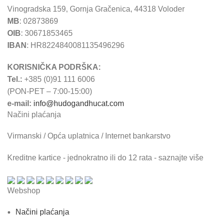
Vinogradska 159, Gornja Gračenica, 44318 Voloder
MB
: 02873869
OIB
: 30671853465
IBAN
: HR8224840081135496296
KORISNIČKA PODRŠKA:
Tel.:
+385 (0)91 111 6006
(PON-PET – 7:00-15:00)
e-mail:
info@hudogandhucat.com
Načini plaćanja
Virmanski / Opća uplatnica / Internet bankarstvo
Kreditne kartice - jednokratno ili do 12 rata - saznajte više
Webshop
Načini plaćanja