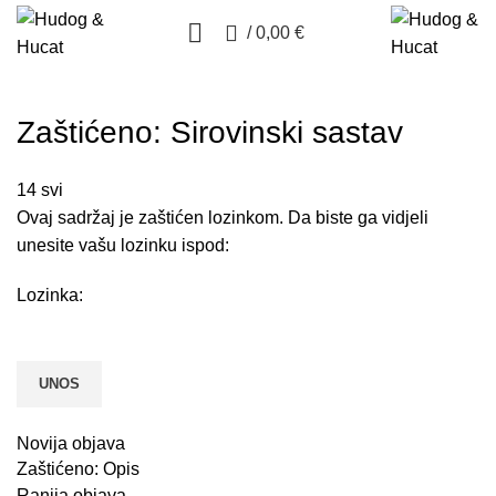
0
/
0,00
€
Zaštićeno: Sirovinski sastav
14
svi
Ovaj sadržaj je zaštićen lozinkom. Da biste ga vidjeli
unesite vašu lozinku ispod:
Lozinka:
Novija objava
Zaštićeno: Opis
Ranija objava