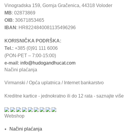
Vinogradska 159, Gornja Gračenica, 44318 Voloder
MB
: 02873869
OIB
: 30671853465
IBAN
: HR8224840081135496296
KORISNIČKA PODRŠKA:
Tel.:
+385 (0)91 111 6006
(PON-PET – 7:00-15:00)
e-mail:
info@hudogandhucat.com
Načini plaćanja
Virmanski / Opća uplatnica / Internet bankarstvo
Kreditne kartice - jednokratno ili do 12 rata - saznajte više
Webshop
Načini plaćanja