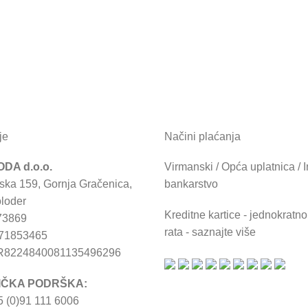
je
Načini plaćanja
DA d.o.o.
Virmanski / Opća uplatnica / I
ska 159, Gornja Gračenica,
bankarstvo
loder
Kreditne kartice - jednokratno 
73869
rata - saznajte više
671853465
R8224840081135496296
IČKA PODRŠKA:
 (0)91 111 6006