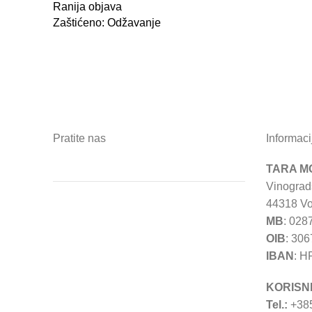
Ranija objava
Zaštićeno: Odžavanje
Pratite nas
Informaci
TARA MO
Vinograd
44318 Vo
MB
: 028
OIB
: 30
IBAN
: H
KORISN
Tel.:
+385