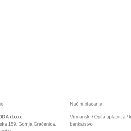
je
Načini plaćanja
DA d.o.o.
Virmanski / Opća uplatnica / I
ska 159, Gornja Gračenica,
bankarstvo