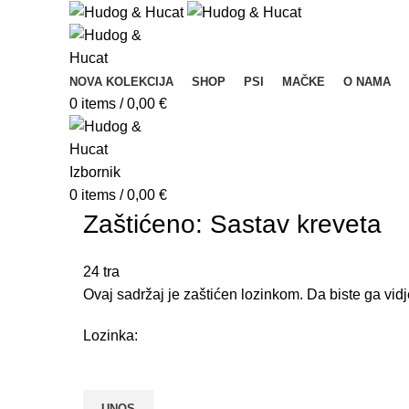
NOVA KOLEKCIJA
SHOP
PSI
MAČKE
O NAMA
0
items
/
0,00
€
Izbornik
0
items
/
0,00
€
Zaštićeno: Sastav kreveta
24
tra
Ovaj sadržaj je zaštićen lozinkom. Da biste ga vidj
Lozinka: