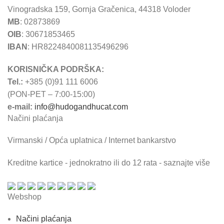
Vinogradska 159, Gornja Gračenica, 44318 Voloder
MB
: 02873869
OIB
: 30671853465
IBAN
: HR8224840081135496296
KORISNIČKA PODRŠKA:
Tel.:
+385 (0)91 111 6006
(PON-PET – 7:00-15:00)
e-mail:
info@hudogandhucat.com
Načini plaćanja
Virmanski / Opća uplatnica / Internet bankarstvo
Kreditne kartice - jednokratno ili do 12 rata - saznajte više
Webshop
Načini plaćanja