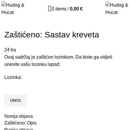
0
items
/
0,00
€
Zaštićeno: Sastav kreveta
24
tra
Ovaj sadržaj je zaštićen lozinkom. Da biste ga vidjeli
unesite vašu lozinku ispod:
Lozinka:
Novija objava
Zaštićeno: Opis
Ranija objava