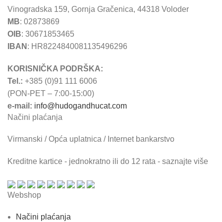
Vinogradska 159, Gornja Gračenica, 44318 Voloder
MB
: 02873869
OIB
: 30671853465
IBAN
: HR8224840081135496296
KORISNIČKA PODRŠKA:
Tel.:
+385 (0)91 111 6006
(PON-PET – 7:00-15:00)
e-mail:
info@hudogandhucat.com
Načini plaćanja
Virmanski / Opća uplatnica / Internet bankarstvo
Kreditne kartice - jednokratno ili do 12 rata - saznajte više
Webshop
Načini plaćanja