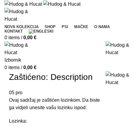
NOVA KOLEKCIJA
SHOP
PSI
MAČKE
O NAMA
KONTAKT
0
items
/
0,00
€
Izbornik
0
items
/
0,00
€
Zaštićeno: Description
05
pro
Ovaj sadržaj je zaštićen lozinkom. Da biste
ga vidjeli unesite vašu lozinku ispod:
Lozinka: