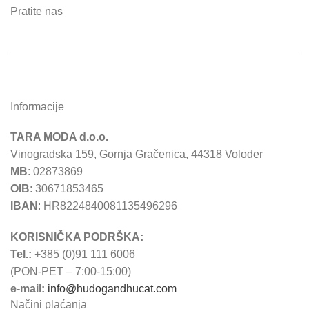
Pratite nas
Informacije
TARA MODA d.o.o.
Vinogradska 159, Gornja Gračenica, 44318 Voloder
MB
: 02873869
OIB
: 30671853465
IBAN
: HR8224840081135496296
KORISNIČKA PODRŠKA:
Tel.:
+385 (0)91 111 6006
(PON-PET – 7:00-15:00)
e-mail:
info@hudogandhucat.com
Načini plaćanja