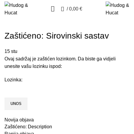
0
/
0,00
€
Zaštićeno: Sirovinski sastav
15
stu
Ovaj sadržaj je zaštićen lozinkom. Da biste ga vidjeli
unesite vašu lozinku ispod:
Lozinka:
Novija objava
Zaštićeno: Description
Ranija objava