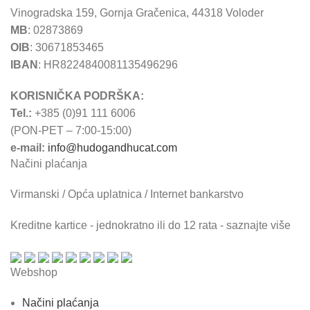
Vinogradska 159, Gornja Gračenica, 44318 Voloder
MB
: 02873869
OIB
: 30671853465
IBAN
: HR8224840081135496296
KORISNIČKA PODRŠKA:
Tel.:
+385 (0)91 111 6006
(PON-PET – 7:00-15:00)
e-mail:
info@hudogandhucat.com
Načini plaćanja
Virmanski / Opća uplatnica / Internet bankarstvo
Kreditne kartice - jednokratno ili do 12 rata - saznajte više
Webshop
Načini plaćanja