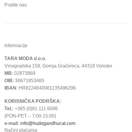
Pratite nas
Informacije
TARA MODA d.o.o.
Vinogradska 159, Gornja Gračenica, 44318 Voloder
MB
: 02873869
OIB
: 30671853465
IBAN
: HR8224840081135496296
KORISNIČKA PODRŠKA:
Tel.:
+385 (0)91 111 6006
(PON-PET – 7:00-15:00)
e-mail:
info@hudogandhucat.com
Načini plaćanja