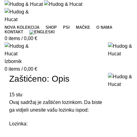
NOVA KOLEKCIJA
SHOP
PSI
MAČKE
O NAMA
KONTAKT
0
items
/
0,00
€
Izbornik
0
items
/
0,00
€
Zaštićeno: Opis
15
stu
Ovaj sadržaj je zaštićen lozinkom. Da biste
ga vidjeli unesite vašu lozinku ispod:
Lozinka: