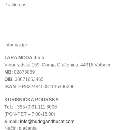
Pratite nas
Informacije
TARA MODA d.o.o.
Vinogradska 159, Gornja Gračenica, 44318 Voloder
MB
: 02873869
OIB
: 30671853465
IBAN
: HR8224840081135496296
KORISNIČKA PODRŠKA:
Tel.:
+385 (0)91 111 6006
(PON-PET – 7:00-15:00)
e-mail:
info@hudogandhucat.com
Načini plaćanja