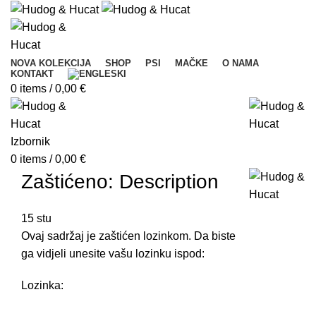
NOVA KOLEKCIJA
SHOP
PSI
MAČKE
O NAMA
KONTAKT
0
items
/
0,00
€
Izbornik
0
items
/
0,00
€
Zaštićeno: Description
15
stu
Ovaj sadržaj je zaštićen lozinkom. Da biste
ga vidjeli unesite vašu lozinku ispod:
Lozinka: