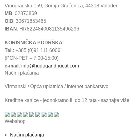
Vinogradska 159, Gornja Gračenica, 44318 Voloder
MB
: 02873869
OIB
: 30671853465
IBAN
: HR8224840081135496296
KORISNIČKA PODRŠKA:
Tel.:
+385 (0)91 111 6006
(PON-PET – 7:00-15:00)
e-mail:
info@hudogandhucat.com
Načini plaćanja
Virmanski / Opća uplatnica / Internet bankarstvo
Kreditne kartice - jednokratno ili do 12 rata - saznajte više
Webshop
Načini plaćanja