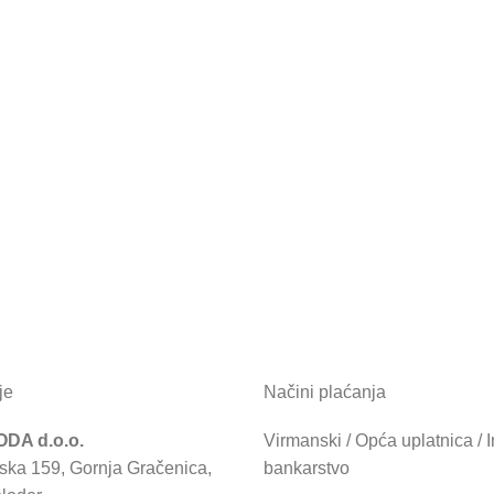
je
Načini plaćanja
DA d.o.o.
Virmanski / Opća uplatnica / I
ska 159, Gornja Gračenica,
bankarstvo