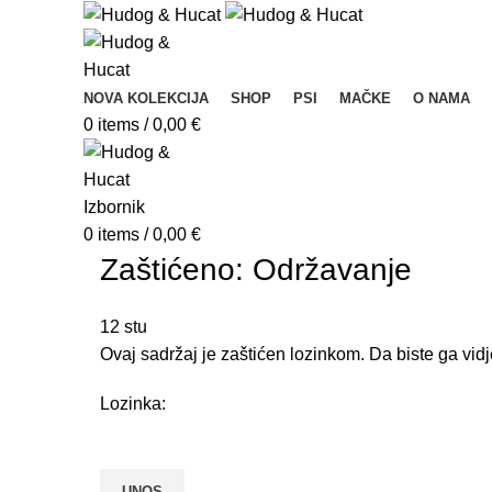
NOVA KOLEKCIJA
SHOP
PSI
MAČKE
O NAMA
0
items
/
0,00
€
Izbornik
0
items
/
0,00
€
Zaštićeno: Održavanje
12
stu
Ovaj sadržaj je zaštićen lozinkom. Da biste ga vidj
Lozinka: